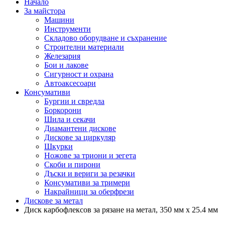
Начало
За майстора
Машини
Инструменти
Складово оборудване и съхранение
Строителни материали
Железария
Бои и лакове
Сигурност и охрана
Автоаксесоари
Консумативи
Бургии и свредла
Боркорони
Шила и секачи
Диамантени дискове
Дискове за циркуляр
Шкурки
Ножове за триони и зегета
Скоби и пирони
Дъски и вериги за резачки
Консумативи за тримери
Накрайници за оберфрези
Дискове за метал
Диск карбофлексов за рязане на метал, 350 мм х 25.4 мм