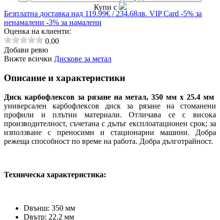
Купи с
Безплатна
доставка над 119.99€ / 234.68лв.
VIP Card
-5% за
ненамалени
-3% за намалени
Оценка на клиенти:
0.00
Добави ревю
Вижте всички
Дискове за метал
Описание и характеристики
Диск карбофлексов за рязане на метал, 350 мм х 25.4 мм
универсален карбофлексов диск за рязане на стоманени
профили и плътни материали. Отличава се с висока
производителност, съчетана с дълъг експлоатационен срок; за
използване с преносими и стационарни машини. Добра
режеща способност по време на работа. Добра дълготрайност.
Техническа характеристика:
Dвънш: 350 мм
Dвътр: 22.2 мм