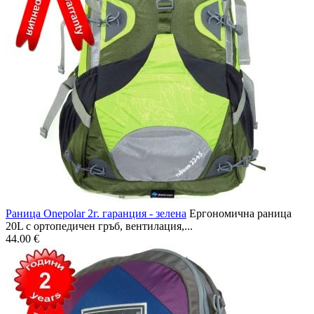
Раница Onepolar 2г. гаранция - зелена
Ергономична раница
20L с ортопедичен гръб, вентилация,...
44.00 €