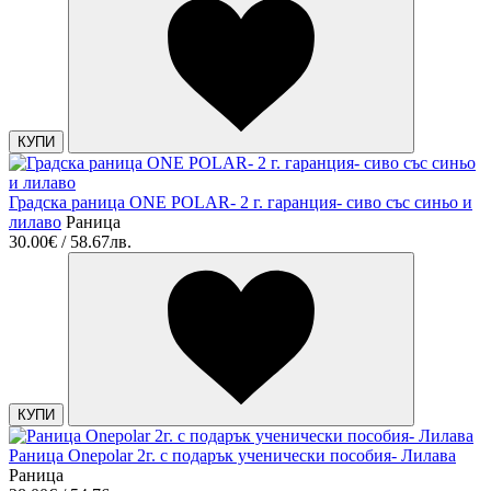
КУПИ
Градска раница ONE POLAR- 2 г. гаранция- сиво със синьо и
лилаво
Раница
30.00€ / 58.67лв.
КУПИ
Раница Onepolar 2г. с подарък ученически пособия- Лилава
Раница