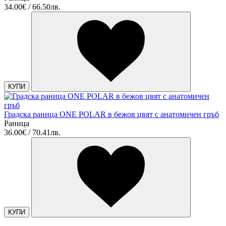
34.00€ / 66.50лв.
КУПИ
Градска раница ONE POLAR в бежов цвят с анатомичен гръб
Раница
36.00€ / 70.41лв.
КУПИ