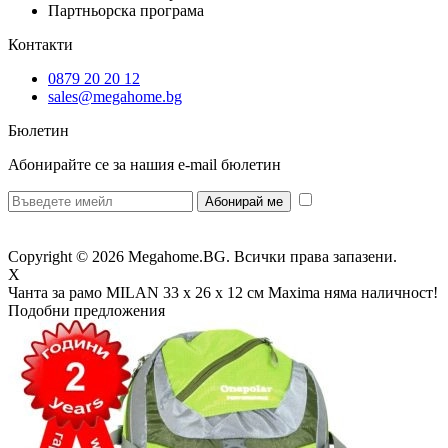
Партньорска програма
Контакти
0879 20 20 12
sales@megahome.bg
Бюлетин
Абонирайте се за нашия e-mail бюлетин
* Желая да
получавам бюлетин и се съгласявам предоставените от мен данни да се
обработват за целите на изпращане на бюлетин.
Copyright © 2026 Megahome.BG. Всички права запазени.
X
Чанта за рамо MILAN 33 х 26 х 12 см Maxima
няма наличност!
Подобни предложения