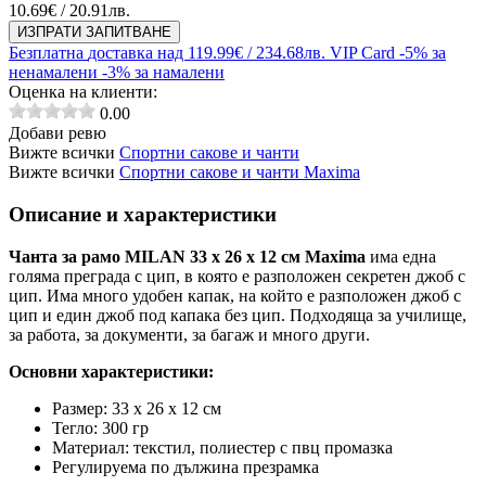
10.69
€ / 20.91лв.
ИЗПРАТИ ЗАПИТВАНЕ
Безплатна
доставка над 119.99€ / 234.68лв.
VIP Card
-5% за
ненамалени
-3% за намалени
Оценка на клиенти:
0.00
Добави ревю
Вижте всички
Спортни сакове и чанти
Вижте всички
Спортни сакове и чанти Maxima
Описание и характеристики
Чанта за рамо MILAN 33 х 26 х 12 см Maxima
има е
дна
голяма преграда с цип, в която е разположен секретен джоб с
цип. Има много удобен капак, на който е разположен джоб с
цип и един джоб под капака без цип. Подходяща за училище,
за работа, за документи, за багаж и много други.
Основни характеристики:
Размер:
33 х 26 х 12 см
Тегло: 300 гр
Материал: текстил, полиестер с пвц промазка
Регулируема по дължина презрамка