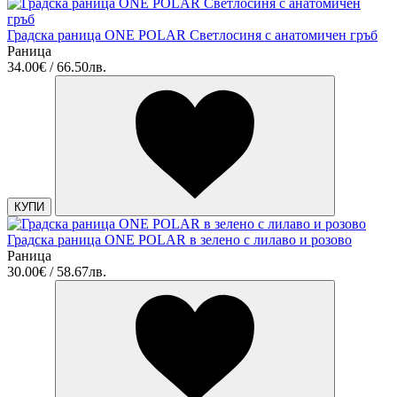
Градска раница ONE POLAR Светлосиня с анатомичен гръб
Раница
34.00€ / 66.50лв.
КУПИ
Градска раница ONE POLAR в зелено с лилаво и розово
Раница
30.00€ / 58.67лв.