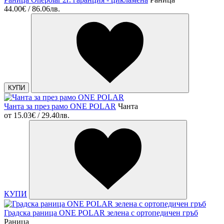
44.00€ / 86.06лв.
КУПИ
Чанта за през рамо ONE POLAR
Чанта
от
15.03€ / 29.40лв.
КУПИ
Градска раница ONE POLAR зелена с ортопедичен гръб
Раница