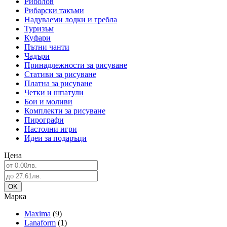
Риболов
Рибарски такъми
Надуваеми лодки и гребла
Туризъм
Куфари
Пътни чанти
Чадъри
Принадлежности за рисуване
Стативи за рисуване
Платна за рисуване
Четки и шпатули
Бои и моливи
Комплекти за рисуване
Пирографи
Настолни игри
Идеи за подаръци
Цена
Марка
Maxima
(9)
Lanaform
(1)