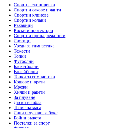
Спортна екипировка
Спортни сакове и чанти
Спортни клинове
Спортни колани
Ръкавици
Каски и протектори
Спортни принадлежности
Ластици
Уреди за гимнастика
Тежести
Топки
Футболни
Баскетболни
Волейболни
Топки за гимнастика
Кошове и врати
Мрежи
Хилки и ракети
За плуване
Дъски и табла
Тенис на масa
Лапи и чували за бокс
Бойни въжета
Постелки за спорт