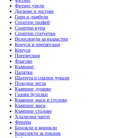
Фитнес
Фитнес уреди
Дискове и лостове
Гири и дъмбели
Спортни трофей
Спортни купи
Спортни статуетки
Велосипеди за възрастни
Конуси и препятсвия
Конуси
Препятсвия
Флагове
Къмпинг
Палатки
Шалтета и спални чували
Походни легла
Къмпинг душове
Газови бутилки
Къмпинг маси и столове
Къмпинг маси
Къмпинг столове
Хладилни чанти
Фенери
Бинокли и монокли
Комплекти за пикник