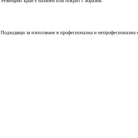
. Режещият край е назъбен или покрит с абразив.
. Подходящи за използване в професионална и непрофесионална 