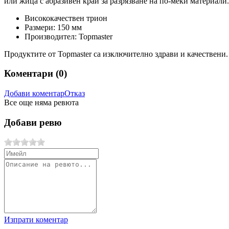
или жица с абразивен край за разрязване на по-меки материали
Висококачествен трион
Размери: 150 мм
Производител: Topmaster
Продуктите от Topmaster са изключително здрави и качествени
Коментари (
0
)
Добави коментар
Отказ
Все още няма ревюта
Добави ревю
Изпрати коментар