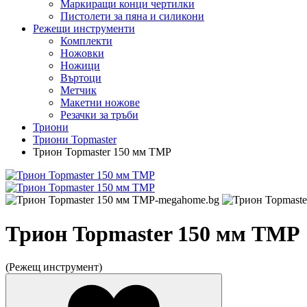
Маркиращи конци чертилки
Пистолети за пяна и силикони
Режещи инструменти
Комплекти
Ножовки
Ножици
Въртоци
Метчик
Макетни ножове
Резачки за тръби
Триони
Триони Topmaster
Трион Topmaster 150 мм TMP
Трион Topmaster 150 мм TMP
(Режещ инструмент)