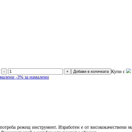
Купи с
-
+
Добави в количката
амалени
-3% за намалени
употреба режещ инструмент. Изработен е от висококачествени м