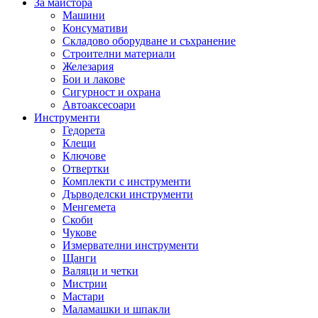
За майстора
Машини
Консумативи
Складово оборудване и съхранение
Строителни материали
Железария
Бои и лакове
Сигурност и охрана
Автоаксесоари
Инструменти
Гедорета
Клещи
Ключове
Отвертки
Комплекти с инструменти
Дърводелски инструменти
Менгемета
Скоби
Чукове
Измервателни инструменти
Щанги
Валяци и четки
Мистрии
Мастари
Маламашки и шпакли