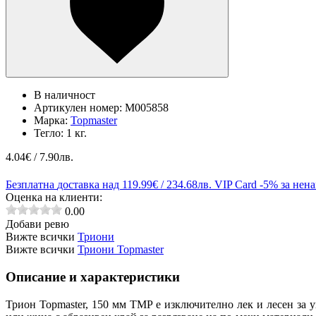
В наличност
Артикулен номер:
M005858
Марка:
Topmaster
Тегло:
1 кг.
4.04
€ / 7.90лв.
Безплатна
доставка над 119.99€ / 234.68лв.
VIP Card
-5% за нен
Оценка на клиенти:
0.00
Добави ревю
Вижте всички
Триони
Вижте всички
Триони Topmaster
Описание и характеристики
Трион Topmaster, 150 мм TMP е изключително лек и лесен за 