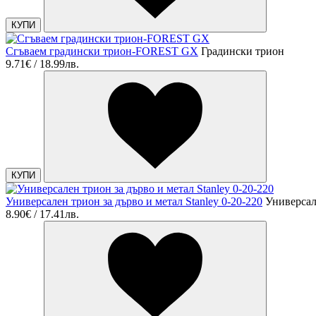
КУПИ
Сгъваем градински трион-FOREST GX
Градински трион
9.71€ / 18.99лв.
КУПИ
Универсален трион за дърво и метал Stanley 0-20-220
Универсал
8.90€ / 17.41лв.