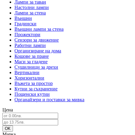
Лампи за таван
Настолни лампи
Лампи за стена
Външни
Градински
Външни лампи за стена
Прожектори
Сензори за движение
Работни лампи
Организиране на дома
Кошове за пране
Маси за гладене
Сушилници за дрехи
Вертикални
Хоризонтални
Въжета за простор
Кутии за съхранение
Пощенски кутии
Органайзери и поставки за мивка
Цена
Марка