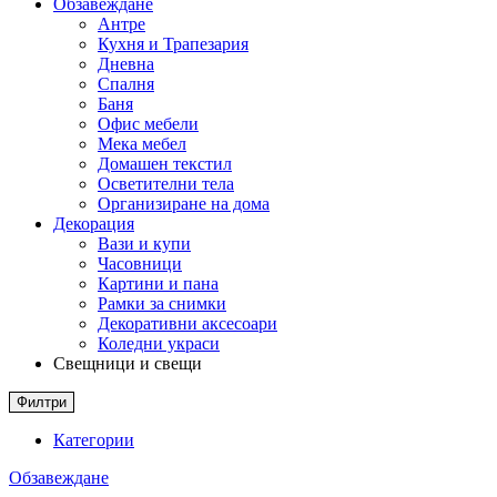
Обзавеждане
Антре
Кухня и Трапезария
Дневна
Спалня
Баня
Офис мебели
Мека мебел
Домашен текстил
Осветителни тела
Организиране на дома
Декорация
Вази и купи
Часовници
Картини и пана
Рамки за снимки
Декоративни аксесоари
Коледни украси
Свещници и свещи
Филтри
Категории
Обзавеждане