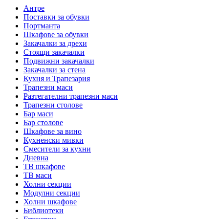
Антре
Поставки за обувки
Портманта
Шкафове за обувки
Закачалки за дрехи
Стоящи закачалки
Подвижни закачалки
Закачалки за стена
Кухня и Трапезария
Трапезни маси
Разтегателни трапезни маси
Трапезни столове
Бар маси
Бар столове
Шкафове за вино
Кухненски мивки
Смесители за кухни
Дневна
ТВ шкафове
ТВ маси
Холни секции
Модулни секции
Холни шкафове
Библиотеки