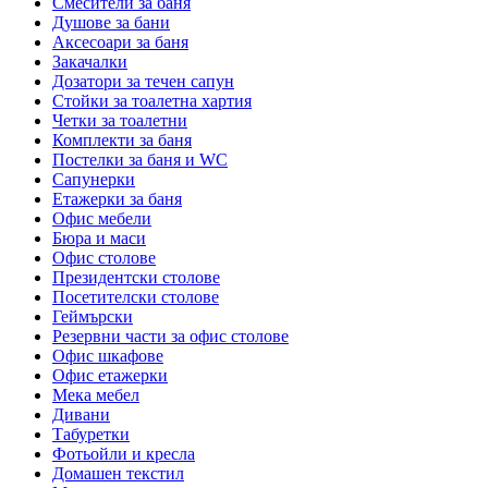
Смесители за баня
Душове за бани
Аксесоари за баня
Закачалки
Дозатори за течен сапун
Стойки за тоалетна хартия
Четки за тоалетни
Комплекти за баня
Постелки за баня и WC
Сапунерки
Етажерки за баня
Офис мебели
Бюра и маси
Офис столове
Президентски столове
Посетителски столове
Геймърски
Резервни части за офис столове
Офис шкафове
Офис етажерки
Мека мебел
Дивани
Табуретки
Фотьойли и кресла
Домашен текстил