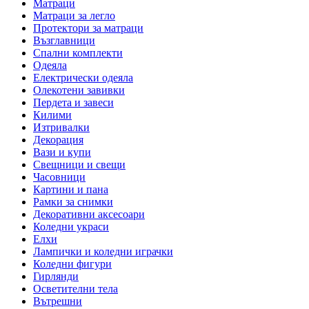
Матраци
Матраци за легло
Протектори за матраци
Възглавници
Спални комплекти
Одеяла
Електрически одеяла
Олекотени завивки
Пердета и завеси
Килими
Изтривалки
Декорация
Вази и купи
Свещници и свещи
Часовници
Картини и пана
Рамки за снимки
Декоративни аксесоари
Коледни украси
Елхи
Лампички и коледни играчки
Коледни фигури
Гирлянди
Осветителни тела
Вътрешни