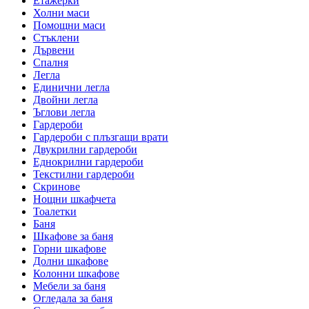
Етажерки
Холни маси
Помощни маси
Стъклени
Дървени
Спалня
Легла
Единични легла
Двойни легла
Ъглови легла
Гардероби
Гардероби с плъзгащи врати
Двукрилни гардероби
Еднокрилни гардероби
Текстилни гардероби
Скринове
Нощни шкафчета
Тоалетки
Баня
Шкафове за баня
Горни шкафове
Долни шкафове
Колонни шкафове
Мебели за баня
Огледала за баня