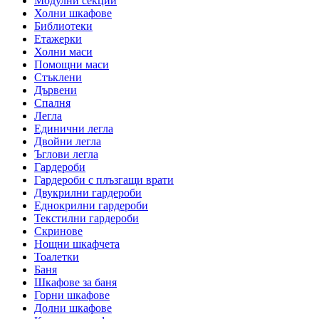
Модулни секции
Холни шкафове
Библиотеки
Етажерки
Холни маси
Помощни маси
Стъклени
Дървени
Спалня
Легла
Единични легла
Двойни легла
Ъглови легла
Гардероби
Гардероби с плъзгащи врати
Двукрилни гардероби
Еднокрилни гардероби
Текстилни гардероби
Скринове
Нощни шкафчета
Тоалетки
Баня
Шкафове за баня
Горни шкафове
Долни шкафове