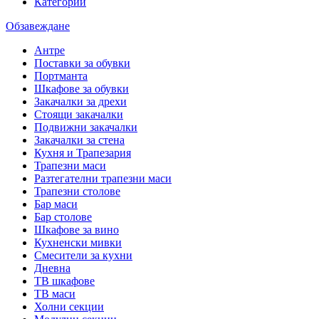
Категории
Обзавеждане
Антре
Поставки за обувки
Портманта
Шкафове за обувки
Закачалки за дрехи
Стоящи закачалки
Подвижни закачалки
Закачалки за стена
Кухня и Трапезария
Трапезни маси
Разтегателни трапезни маси
Трапезни столове
Бар маси
Бар столове
Шкафове за вино
Кухненски мивки
Смесители за кухни
Дневна
ТВ шкафове
ТВ маси
Холни секции