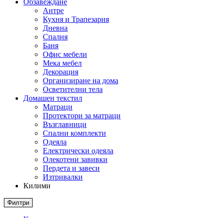
Обзавеждане
Антре
Кухня и Трапезария
Дневна
Спалня
Баня
Офис мебели
Мека мебел
Декорация
Организиране на дома
Осветителни тела
Домашен текстил
Матраци
Протектори за матраци
Възглавници
Спални комплекти
Одеяла
Електрически одеяла
Олекотени завивки
Пердета и завеси
Изтривалки
Килими
Филтри