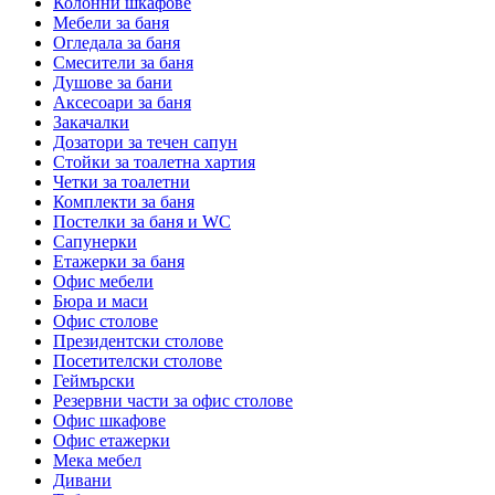
Колонни шкафове
Мебели за баня
Огледала за баня
Смесители за баня
Душове за бани
Аксесоари за баня
Закачалки
Дозатори за течен сапун
Стойки за тоалетна хартия
Четки за тоалетни
Комплекти за баня
Постелки за баня и WC
Сапунерки
Етажерки за баня
Офис мебели
Бюра и маси
Офис столове
Президентски столове
Посетителски столове
Геймърски
Резервни части за офис столове
Офис шкафове
Офис етажерки
Мека мебел
Дивани