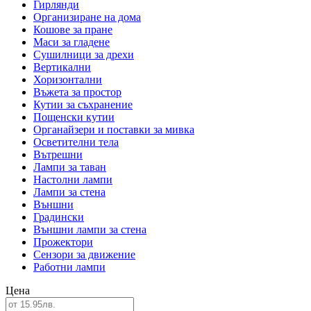
Гирлянди
Организиране на дома
Кошове за пране
Маси за гладене
Сушилници за дрехи
Вертикални
Хоризонтални
Въжета за простор
Кутии за съхранение
Пощенски кутии
Органайзери и поставки за мивка
Осветителни тела
Вътрешни
Лампи за таван
Настолни лампи
Лампи за стена
Външни
Градински
Външни лампи за стена
Прожектори
Сензори за движение
Работни лампи
Цена