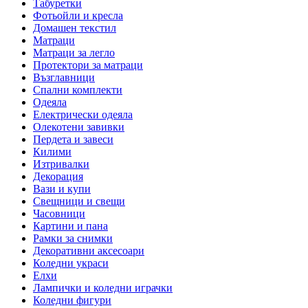
Табуретки
Фотьойли и кресла
Домашен текстил
Матраци
Матраци за легло
Протектори за матраци
Възглавници
Спални комплекти
Одеяла
Електрически одеяла
Олекотени завивки
Пердета и завеси
Килими
Изтривалки
Декорация
Вази и купи
Свещници и свещи
Часовници
Картини и пана
Рамки за снимки
Декоративни аксесоари
Коледни украси
Елхи
Лампички и коледни играчки
Коледни фигури