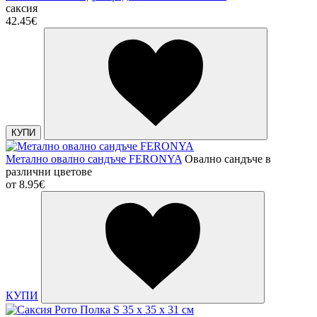
саксия
42.45€
КУПИ
Метално овално сандъче FERONYA
Овално сандъче в
различни цветове
от
8.95€
КУПИ