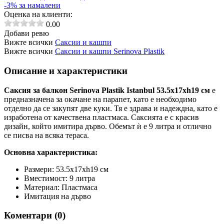
-3% за намалени
Оценка на клиенти:
0.00
Добави ревю
Вижте всички
Саксии и кашпи
Вижте всички
Саксии и кашпи Serinova Plastik
Описание и характеристики
Саксия за балкон Serinova Plastik Istanbul 53.5x17xh19 см
е
предназначена за окачане на парапет, като е необходимо
отделно да се закупят две куки. Тя е здрава и надеждна, като е
изработена от качествена пластмаса. Саксията е с красив
дизайн, който имитира дърво. Обемът ѝ е 9 литра и отлично
се писва на всяка тераса.
Основна характеристика:
Размери: 53.5x17xh19 см
Вместимост
: 9 литра
Материал: Пластмаса
Имитация на дърво
Коментари (
0
)