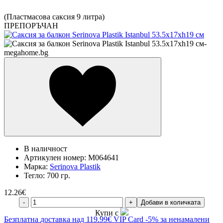
(Пластмасова саксия 9 литра)
ПРЕПОРЪЧАН
В наличност
Артикулен номер:
M064641
Марка:
Serinova Plastik
Тегло:
700 гр.
12.26
€
-
+
Добави в количката
Купи с
Безплатна
доставка над 119.99€
VIP Card
-5% за ненамалени