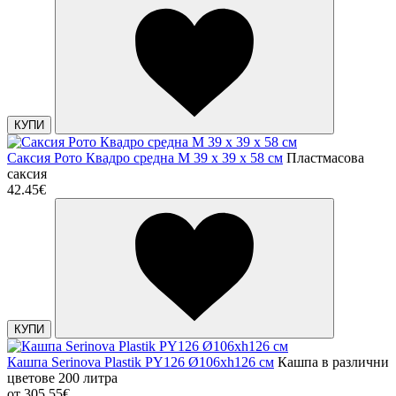
КУПИ
Саксия Рото Квадро средна M 39 x 39 x 58 см
Пластмасова
саксия
42.45€
КУПИ
Кашпа Serinova Plastik PY126 Ø106xh126 см
Кашпа в различни
цветове 200 литра
от
305.55€