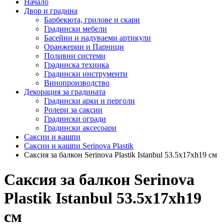
Начало
Двор и градина
Барбекюта, грилове и скари
Градински мебели
Басейни и надуваеми артикули
Оранжерии и Парници
Поливни системи
Градинска техника
Градински инструменти
Винопроизводство
Декорация за градината
Градински арки и перголи
Ролери за саксии
Градински огради
Градински аксесоари
Саксии и кашпи
Саксии и кашпи Serinova Plastik
Саксия за балкон Serinova Plastik Istanbul 53.5x17xh19 см
Саксия за балкон Serinova
Plastik Istanbul 53.5x17xh19
см