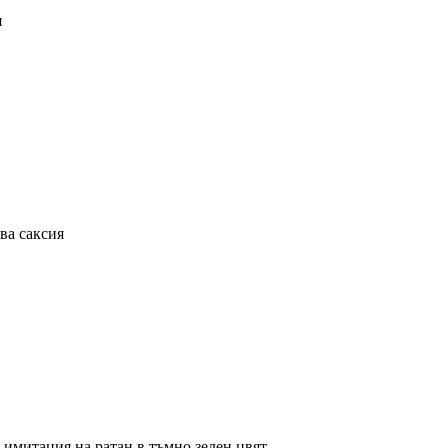
я
ва саксия
 имитация на ратан в тъмно зелен цвят