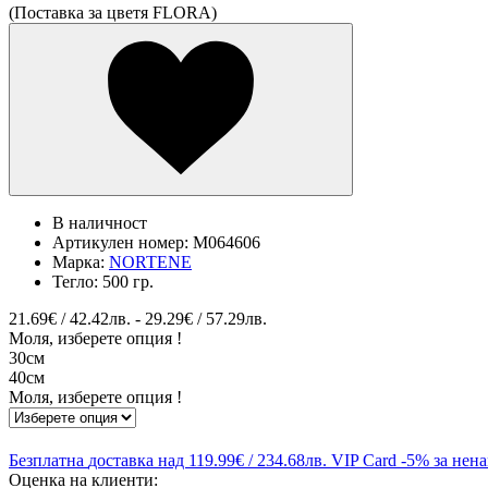
(Поставка за цветя FLORA)
В наличност
Артикулен номер:
M064606
Марка:
NORTENE
Тегло:
500 гр.
21.69€ / 42.42лв. - 29.29€ / 57.29лв.
Моля, изберете опция !
30см
40см
Моля, изберете опция !
Безплатна
доставка над 119.99€ / 234.68лв.
VIP Card
-5% за нен
Оценка на клиенти: