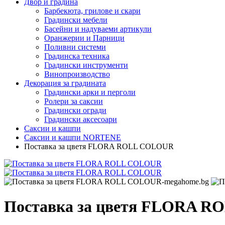
Двор и градина
Барбекюта, грилове и скари
Градински мебели
Басейни и надуваеми артикули
Оранжерии и Парници
Поливни системи
Градинска техника
Градински инструменти
Винопроизводство
Декорация за градината
Градински арки и перголи
Ролери за саксии
Градински огради
Градински аксесоари
Саксии и кашпи
Саксии и кашпи NORTENE
Поставка за цветя FLORA ROLL COLOUR
Поставка за цветя FLORA 