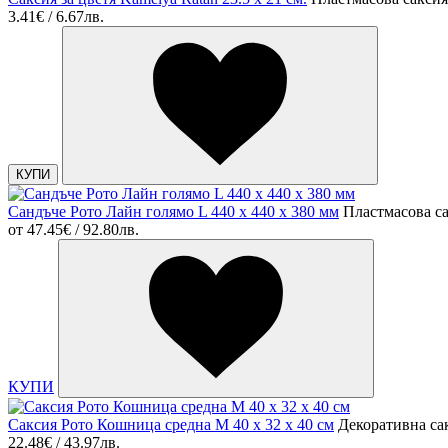
3.41€ / 6.67лв.
КУПИ
Сандъче Рото Лайн голямо L 440 x 440 x 380 мм
Пластмасова с
от
47.45€ / 92.80лв.
КУПИ
Саксия Рото Кошница средна M 40 x 32 x 40 cм
Декоративна са
22.48€ / 43.97лв.