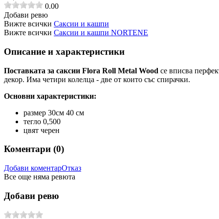
0.00
Добави ревю
Вижте всички
Саксии и кашпи
Вижте всички
Саксии и кашпи NORTENE
Описание и характеристики
Поставката за саксии Flora Roll Metal Wood
се вписва перфек
декор.
Има четири колелца - две от които със спирачки.
Основни характеристики:
размер 30см 40 см
тегло 0,500
цвят черен
Коментари (
0
)
Добави коментар
Отказ
Все още няма ревюта
Добави ревю