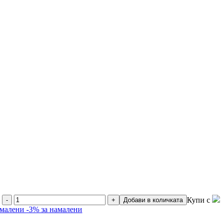
Купи с
-
+
Добави в количката
амалени
-3% за намалени