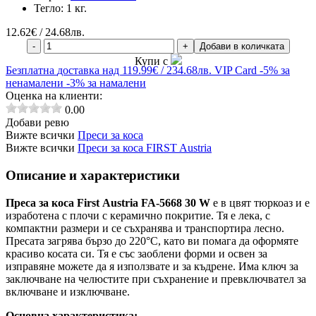
Тегло:
1 кг.
12.62
€ / 24.68лв.
-
+
Добави в количката
Купи с
Безплатна
доставка над 119.99€ / 234.68лв.
VIP Card
-5% за
ненамалени
-3% за намалени
Оценка на клиенти:
0.00
Добави ревю
Вижте всички
Преси за коса
Вижте всички
Преси за коса FIRST Austria
Описание и характеристики
Преса за коса First Аustria FA-5668 30 W
е в цвят тюркоаз и е
изработена с плочи с керамично покритие. Тя е лека, с
компактни размери и се съхранява и транспортира лесно.
Пресата загрява бързо до 220°C, като ви помага да оформяте
красиво косата си. Тя е със заоблени форми и освен за
изправяне можете да я използвате и за къдрене. Има ключ за
заключване на челюстите при съхранение и превключвател за
включване и изключване.
Основна характеристика: