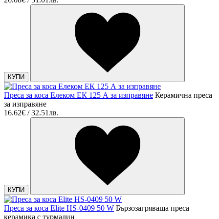
КУПИ
Преса за коса Елеком ЕК 125 А за изправяне
Керамична преса
за изправяне
16.62€ / 32.51лв.
КУПИ
Преса за коса Elite HS-0409 50 W
Бързозагряваща преса
керамика с турмалин