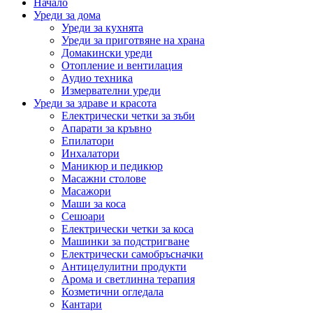
Начало
Уреди за дома
Уреди за кухнята
Уреди за приготвяне на храна
Домакински уреди
Отопление и вентилация
Аудио техника
Измервателни уреди
Уреди за здраве и красота
Електрически четки за зъби
Апарати за кръвно
Епилатори
Инхалатори
Маникюр и педикюр
Масажни столове
Масажори
Маши за коса
Сешоари
Електрически четки за коса
Машинки за подстригване
Електрически самобръсначки
Антицелулитни продукти
Арома и светлинна терапия
Козметични огледала
Кантари