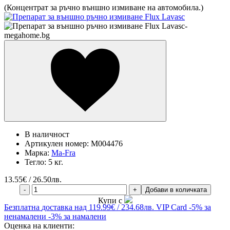
(Концентрат за ръчно външно измиване на автомобила.)
В наличност
Артикулен номер:
M004476
Марка:
Ma-Fra
Тегло:
5 кг.
13.55
€ / 26.50лв.
-
+
Добави в количката
Купи с
Безплатна
доставка над 119.99€ / 234.68лв.
VIP Card
-5% за
ненамалени
-3% за намалени
Оценка на клиенти: