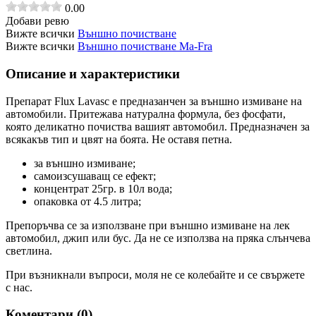
0.00
Добави ревю
Вижте всички
Външно почистване
Вижте всички
Външно почистване Ma-Fra
Описание и характеристики
Препарат Flux Lavasc e предназанчен за външно измиване на
автомобили. Притежава натурална формула, без фосфати,
която деликатно почиства вашият автомобил. Предназначен за
всякакъв тип и цвят на боята. Не оставя петна.
за външно измиване;
самоизсушаващ се ефект;
концентрат 25гр. в 10л вода;
опаковка от 4.5 литра;
Препоръчва се за използване при външно измиване на лек
автомобил, джип или бус. Да не се използва на пряка слънчева
светлина.
При възникнали въпроси, моля не се колебайте и се свържете
с нас.
Коментари (
0
)