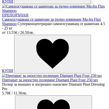
КУПИ
ПРЕПОРЪЧАН
Самоизсушаващ се шампоан за ръчно измиване Ма-fra Flux
Shampoo
Суперконцентриран самоизсушаващ се шампоан 4.5
- 25 кг
от
13.55€ / 26.50лв.
КУПИ
Препарат за цялостно полиране Diamant Plast Four 250 мл
Полир за външно и вътрешно нанасяне Diamant Plast Dressing
Pro
5.78€ / 11.30лв.