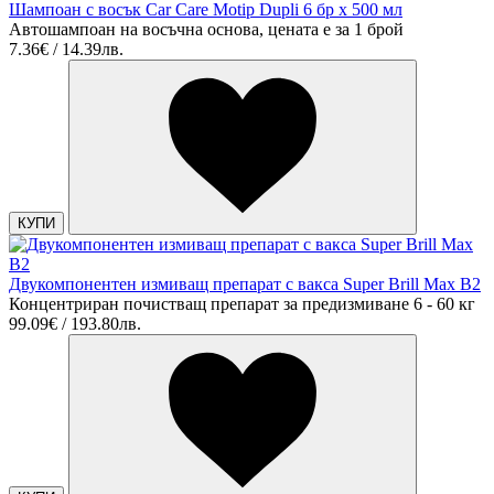
Шампоан с восък Car Care Motip Dupli 6 бр х 500 мл
Автошампоан на восъчна основа, цената е за 1 брой
7.36€ / 14.39лв.
КУПИ
Двукомпонентен измиващ препарат с вакса Super Brill Max B2
Концентриран почистващ препарат за предизмиване 6 - 60 кг
99.09€ / 193.80лв.