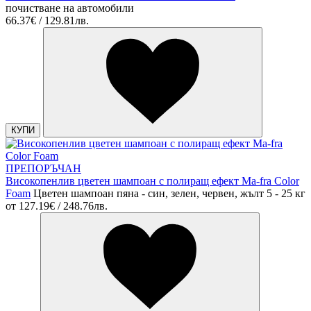
почистване на автомобили
66.37€ / 129.81лв.
КУПИ
ПРЕПОРЪЧАН
Високопенлив цветен шампоан с полиращ ефект Ma-fra Color
Foam
Цветен шампоан пяна - син, зелен, червен, жълт 5 - 25 кг
от
127.19€ / 248.76лв.