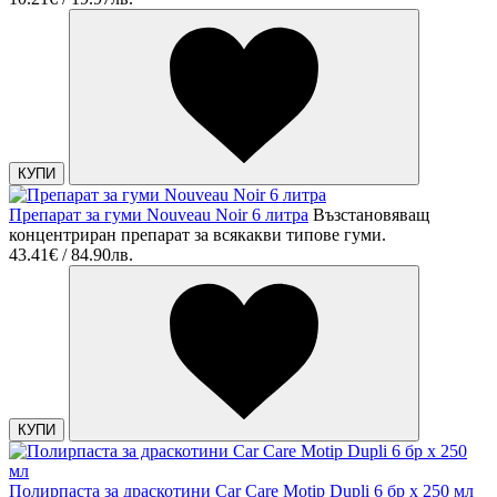
КУПИ
Препарат за гуми Nouveau Noir 6 литра
Възстановяващ
концентриран препарат за всякакви типове гуми.
43.41€ / 84.90лв.
КУПИ
Полирпаста за драскотини Car Care Motip Dupli 6 бр х 250 мл