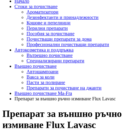
Начало
Стоки за почистване
Ароматизатори
Дезинфектанти и принадлежности
Кошове и пепелници
Перилни препарати
Пособия за почистване
Почистващи препарати за дома
Професионални почистващи препарати
Автокозметика и поддръжка
Вътрешно почистване
Специализирани препарати
Външно почистване
Автошампоани
Вакса за коли
Пасти за полиране
Препарати за почистване на джанти
Външно почистване Ma-Fra
Препарат за външно ръчно измиване Flux Lavasc
Препарат за външно ръчно
измиване Flux Lavasc