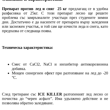
Препарат против лед и сняг 25 кг
предлагащ се в удобна
разфасовка от 25кг. С този препарат лесно ще решите
проблема със замръзналите участъци през студените зимни
дни. Достатъчно е да насипете от препарата върху заледения
или заснежен участък, и той сам ще изчисти леда и снега, като
предпазва от следваща поява.
Техническа характеристика:
Смес от CaCl2, NaCl и инхибитор антикорозионна
добавка.
Мощен синергиен ефект при разтопяване на лед до -20
°C.
След третиране със
ICE KILLER
разтопеният лед лесно се
почиства до “черен асфалт”. Има удължено действие и не
позволява обратно заледяване.