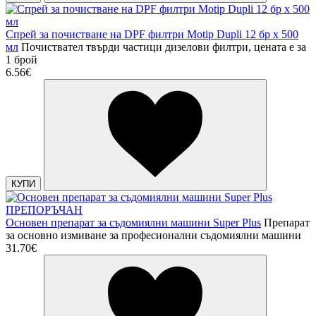
Спрей за почистване на DPF филтри Motip Dupli 12 бр х 500
мл
Почиствател твърди частици дизелови филтри, цената е за
1 брой
6.56€
КУПИ
ПРЕПОРЪЧАН
Основен препарат за съдомиялни машини Super Plus
Препарат
за основно измиване за професионални съдомиялни машини
31.70€