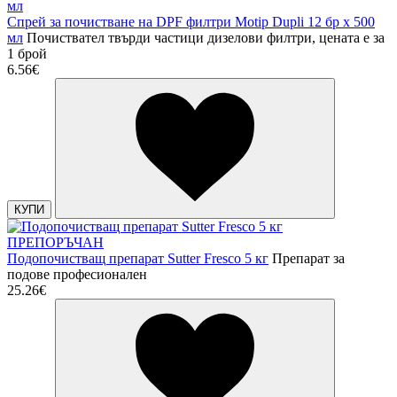
Спрей за почистване на DPF филтри Motip Dupli 12 бр х 500
мл
Почиствател твърди частици дизелови филтри, цената е за
1 брой
6.56€
КУПИ
ПРЕПОРЪЧАН
Подопочистващ препарат Sutter Fresco 5 кг
Препарат за
подове професионален
25.26€