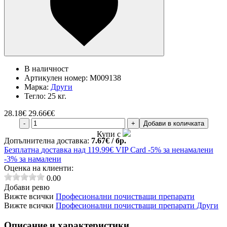
В наличност
Артикулен номер:
M009138
Марка:
Други
Тегло:
25 кг.
28.18
€
29.66€€
-
+
Добави в количката
Купи с
Допълнителна доставка:
7.67€ / бр.
Безплатна
доставка над 119.99€
VIP Card
-5% за ненамалени
-3% за намалени
Оценка на клиенти:
0.00
Добави ревю
Вижте всички
Професионални почистващи препарати
Вижте всички
Професионални почистващи препарати Други
Описание и характеристики