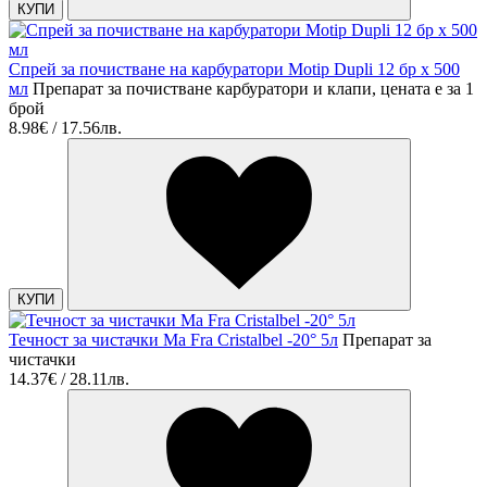
КУПИ
Спрей за почистване на карбуратори Motip Dupli 12 бр х 500
мл
Препарат за почистване карбуратори и клапи, цената е за 1
брой
8.98€ / 17.56лв.
КУПИ
Течност за чистачки Ma Fra Cristalbel -20° 5л
Препарат за
чистачки
14.37€ / 28.11лв.