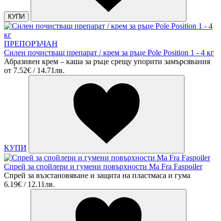
КУПИ
ПРЕПОРЪЧАН
Силен почистващ препарат / крем за ръце Pole Position 1 - 4 кг
Абразивен крем – каша за ръце срещу упорити замърсявания
от
7.52€ / 14.71лв.
КУПИ
Спрей за спойлери и гумени повърхности Ma Fra Faspoiler
Спрей за възстановяване и защита на пластмаса и гума
6.19€ / 12.11лв.