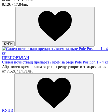
9.12€ / 17.84лв.
КУПИ
ПРЕПОРЪЧАН
Силен почистващ препарат / крем за ръце Pole Position 1 - 4 кг
Абразивен крем – каша за ръце срещу упорити замърсявания
от
7.52€ / 14.71лв.
КУПИ