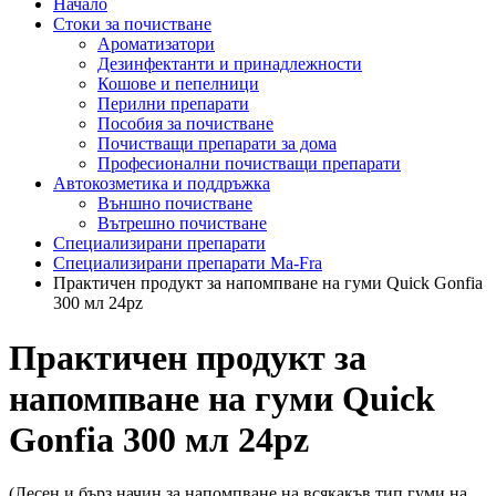
Начало
Стоки за почистване
Ароматизатори
Дезинфектанти и принадлежности
Кошове и пепелници
Перилни препарати
Пособия за почистване
Почистващи препарати за дома
Професионални почистващи препарати
Автокозметика и поддръжка
Външно почистване
Вътрешно почистване
Специализирани препарати
Специализирани препарати Ma-Fra
Практичен продукт за напомпване на гуми Quick Gonfia
300 мл 24pz
Практичен продукт за
напомпване на гуми Quick
Gonfia 300 мл 24pz
(Лесен и бърз начин за напомпване на всякакъв тип гуми на