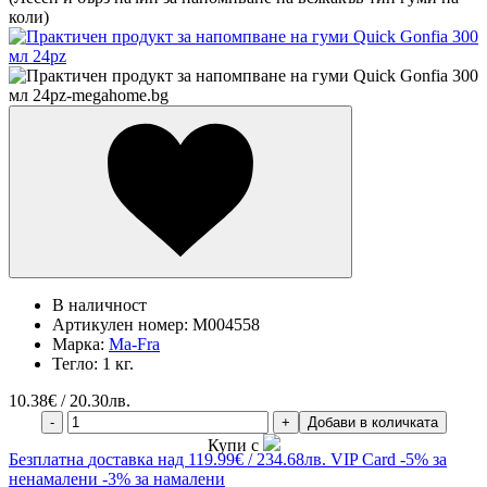
коли)
В наличност
Артикулен номер:
M004558
Марка:
Ma-Fra
Тегло:
1 кг.
10.38
€ / 20.30лв.
-
+
Добави в количката
Купи с
Безплатна
доставка над 119.99€ / 234.68лв.
VIP Card
-5% за
ненамалени
-3% за намалени