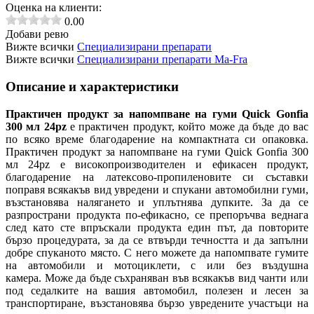
Оценка на клиенти:
0.00
Добави ревю
Вижте всички
Специализирани препарати
Вижте всички
Специализирани препарати Ma-Fra
Описание и характеристики
Практичен продукт за напомпване на гуми Quick Gonfia
300 мл 24pz
е практичен продукт, който може да бъде до вас
по всяко време благодарение на компактната си опаковка.
Практичен продукт за напомпване на гуми Quick Gonfia 300
мл 24pz е високопроизводителен и ефикасен продукт,
благодарение на латексово-пропиленовите си съставки
поправя всякакъв вид увредени и спукани автомобилни гуми,
възстановява налягането и уплътнява дупките. За да се
разпространи продукта по-ефикасно, се препоръчва веднага
след като сте впръскали продукта един път, да повторите
бързо процедурата, за да се втвърди течността и да запълни
добре спуканото място. С него можете да напомпвате гумите
на автомобили и мотоциклети, с или без въздушна
камера.
Може да бъде съхраняван във всякакъв вид чанти или
под седалките на вашия автомобил, полезен и лесен за
транспортиране, възстановява бързо увредените участъци на