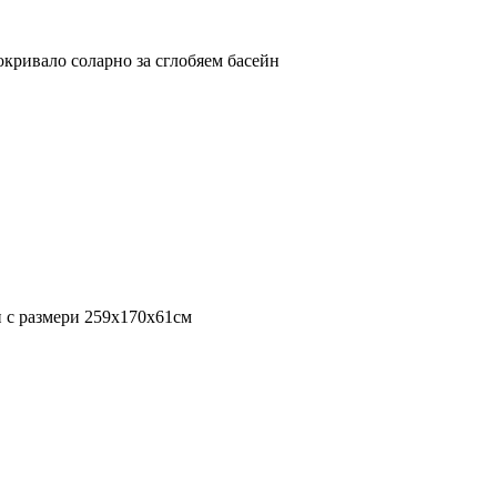
кривало соларно за сглобяем басейн
н с размери 259x170x61см