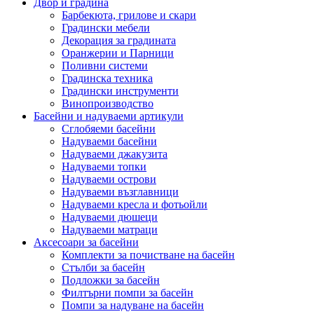
Двор и градина
Барбекюта, грилове и скари
Градински мебели
Декорация за градината
Оранжерии и Парници
Поливни системи
Градинска техника
Градински инструменти
Винопроизводство
Басейни и надуваеми артикули
Сглобяеми басейни
Надуваеми басейни
Надуваеми джакузита
Надуваеми топки
Надуваеми острови
Надуваеми възглавници
Надуваеми кресла и фотьойли
Надуваеми дюшеци
Надуваеми матраци
Аксесоари за басейни
Комплекти за почистване на басейн
Стълби за басейн
Подложки за басейн
Филтърни помпи за басейн
Помпи за надуване на басейн