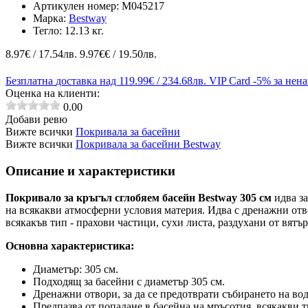
Артикулен номер:
M045217
Марка:
Bestway
Тегло:
12.13 кг.
8.97
€ / 17.54лв.
9.97€€ / 19.50лв.
Безплатна
доставка над 119.99€ / 234.68лв.
VIP Card
-5% за нен
Оценка на клиенти:
0.00
Добави ревю
Вижте всички
Покривала за басейни
Вижте всички
Покривала за басейни Bestway
Описание и характеристики
Покривало за кръгъл сглобяем басейн Bestway 305 см
идва з
на всякакви атмосферни условия материя. Идва с дренажни отво
всякакъв тип - прахови частици, сухи листа, раздухани от вят
Основна характеристика:
Диаметър: 305 см.
Подходящ за басейни с диаметър 305 см.
Дренажни отвори, за да се предотврати събирането на во
Предпазва от попадане в басейна на мръсотия, всякакви т