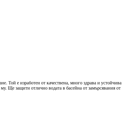
ане. Той е изработен от качествена, много здрава и устойчива
 му. Ще защити отлично водата в басейна от замърсявания от