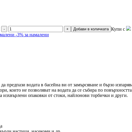
Купи с
-
+
Добави в количката
амалени
-3% за намалени
а да предпази водата в басейна ви от замърсяване и бързо изпаряв
ри, които не позволяват на водата да се събира по повърхността
ъра изхвърлени опаковки от стоки, найлонови торбички и други.
да
върди частици, насекоми и др.