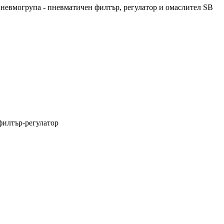
невмогрупа - пневматичен филтър, регулатор и омаслител SB
илтър-регулатор