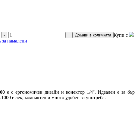
Купи с
-
+
Добави в количката
 за намалени
00
е с ергономичен дизайн и конектор 1/4''. Идеален е за б
-1000
е лек, компактен и много удобен за употреба.