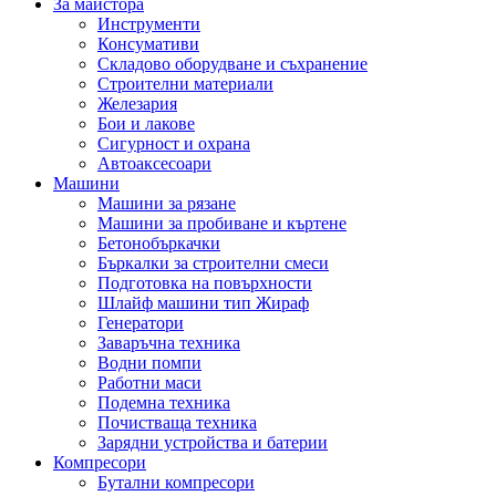
За майстора
Инструменти
Консумативи
Складово оборудване и съхранение
Строителни материали
Железария
Бои и лакове
Сигурност и охрана
Автоаксесоари
Машини
Машини за рязане
Машини за пробиване и къртене
Бетонобъркачки
Бъркалки за строителни смеси
Подготовка на повърхности
Шлайф машини тип Жираф
Генератори
Заваръчна техника
Водни помпи
Работни маси
Подемна техника
Почистваща техника
Зарядни устройства и батерии
Компресори
Бутални компресори