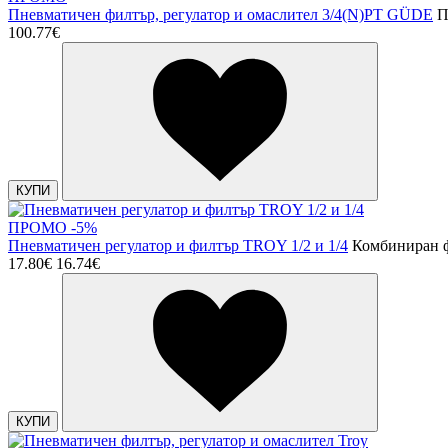
Пневматичен филтър, регулатор и омаслител 3/4(N)PT GÜDE
П
100.77€
КУПИ
ПРОМО -5%
Пневматичен регулатор и филтър TROY 1/2 и 1/4
Комбиниран ф
17.80€
16.74€
КУПИ