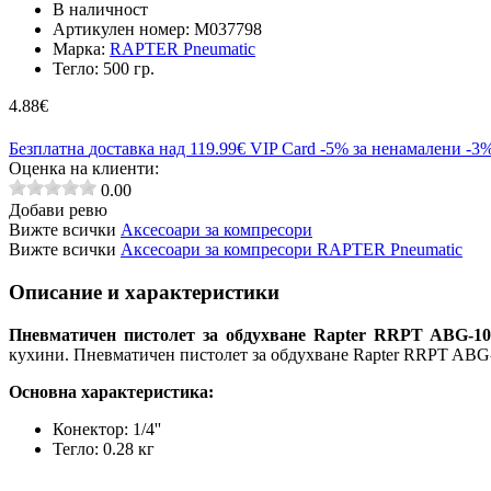
В наличност
Артикулен номер:
M037798
Марка:
RAPTER Pneumatic
Тегло:
500 гр.
4.88
€
Безплатна
доставка над 119.99€
VIP Card
-5% за ненамалени
-3%
Оценка на клиенти:
0.00
Добави ревю
Вижте всички
Аксесоари за компресори
Вижте всички
Аксесоари за компресори RAPTER Pneumatic
Описание и характеристики
Пневматичен пистолет за обдухване Rapter RRPT ABG-10
кухини. Пневматичен пистолет за обдухване Rapter RRPT ABG
Основна характеристика:
Конектор: 1/4''
Тегло: 0.28 кг