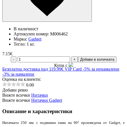
В наличност
Артикулен номер:
M006462
Марка:
Gadget
Тегло:
1 кг.
7.15
€
-
+
Добави в количката
Купи с
Безплатна
доставка над 119.99€
VIP Card
-5% за ненамалени
-3% за намалени
Оценка на клиенти:
0.00
Добави ревю
Вижте всички
Нитачки
Вижте всички
Нитачки Gadget
Описание и характеристики
Нитачката 250 мм. с подвижна глава на
90°
произведена от Gadget, е