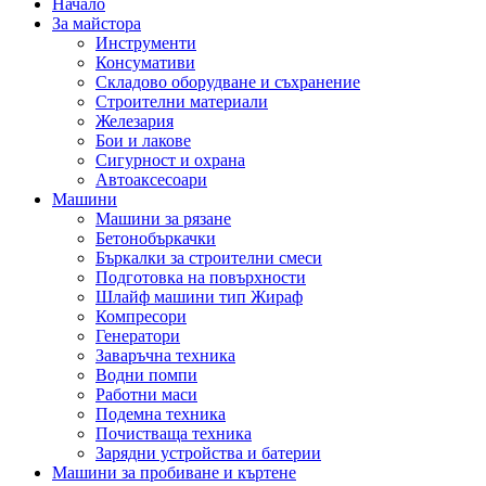
Начало
За майстора
Инструменти
Консумативи
Складово оборудване и съхранение
Строителни материали
Железария
Бои и лакове
Сигурност и охрана
Автоаксесоари
Машини
Машини за рязане
Бетонобъркачки
Бъркалки за строителни смеси
Подготовка на повърхности
Шлайф машини тип Жираф
Компресори
Генератори
Заваръчна техника
Водни помпи
Работни маси
Подемна техника
Почистваща техника
Зарядни устройства и батерии
Машини за пробиване и къртене