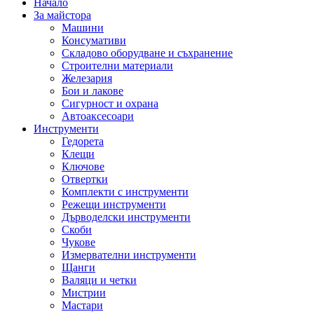
Начало
За майстора
Машини
Консумативи
Складово оборудване и съхранение
Строителни материали
Железария
Бои и лакове
Сигурност и охрана
Автоаксесоари
Инструменти
Гедорета
Клещи
Ключове
Отвертки
Комплекти с инструменти
Режещи инструменти
Дърводелски инструменти
Скоби
Чукове
Измервателни инструменти
Щанги
Валяци и четки
Мистрии
Мастари