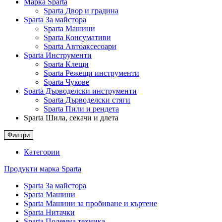
Марка Sparta
Sparta Двор и градина
Sparta За майстора
Sparta Машини
Sparta Консумативи
Sparta Автоаксесоари
Sparta Инструменти
Sparta Клещи
Sparta Режещи инструменти
Sparta Чукове
Sparta Дърводелски инструменти
Sparta Дърводелски стяги
Sparta Пили и рендета
Sparta Шила, секачи и длета
Филтри
Категории
Продукти марка Sparta
Sparta За майстора
Sparta Машини
Sparta Машини за пробиване и къртене
Sparta Нитачки
Sparta Подемна техника