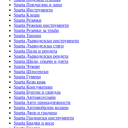
Sparta Повдигачи и лапи
Sparta Инструменти
Sparta Клещи
Sparta Резачки
Sparta Режещи инструменти
Sparta Резачки за тръби
Sparta Триони
Sparta Дърводелски инструменти
Sparta Дърводелски стяги
Sparta Пили и рендета
Sparta Дърводелски рендета
Sparta Шила, секачи и длета
Sparta Чукове
Sparta Шлосерски
Sparta Гумени
Sparta Кози крак
Sparta Консумативи
Sparta Бургии и свредла
Sparta Автоаксесоари
Sparta Авто принадлежности
Sparta Автомобилни колани
Sparta Двор и градина
Sparta Градински инструменти
Sparta Брадви и коси