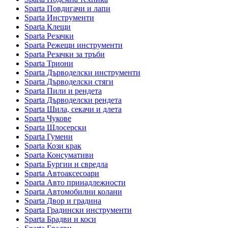
Sparta Повдигачи и лапи
Sparta Инструменти
Sparta Клещи
Sparta Резачки
Sparta Режещи инструменти
Sparta Резачки за тръби
Sparta Триони
Sparta Дърводелски инструменти
Sparta Дърводелски стяги
Sparta Пили и рендета
Sparta Дърводелски рендета
Sparta Шила, секачи и длета
Sparta Чукове
Sparta Шлосерски
Sparta Гумени
Sparta Кози крак
Sparta Консумативи
Sparta Бургии и свредла
Sparta Автоаксесоари
Sparta Авто принадлежности
Sparta Автомобилни колани
Sparta Двор и градина
Sparta Градински инструменти
Sparta Брадви и коси