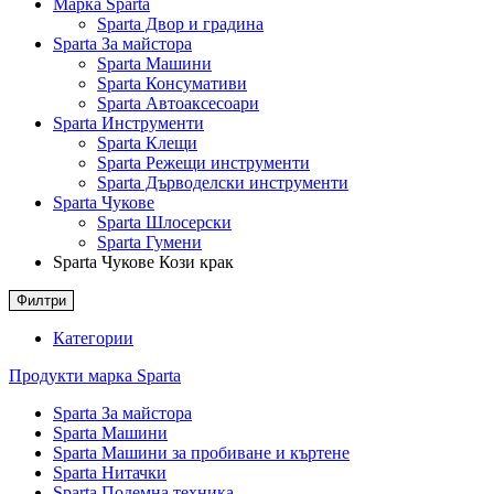
Марка Sparta
Sparta Двор и градина
Sparta За майстора
Sparta Машини
Sparta Консумативи
Sparta Автоаксесоари
Sparta Инструменти
Sparta Клещи
Sparta Режещи инструменти
Sparta Дърводелски инструменти
Sparta Чукове
Sparta Шлосерски
Sparta Гумени
Sparta Чукове Кози крак
Филтри
Категории
Продукти марка Sparta
Sparta За майстора
Sparta Машини
Sparta Машини за пробиване и къртене
Sparta Нитачки
Sparta Подемна техника