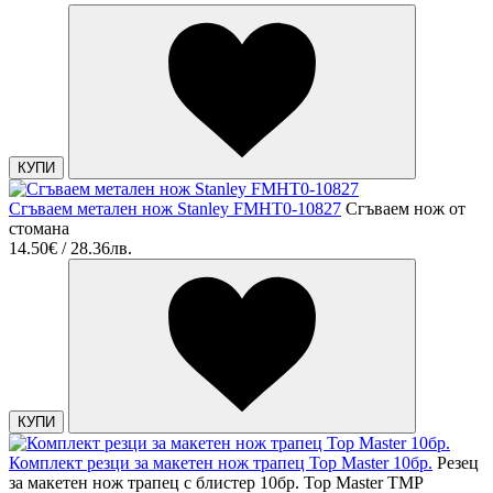
КУПИ
Сгъваем метален нож Stanley FMHT0-10827
Сгъваем нож от
стомана
14.50€ / 28.36лв.
КУПИ
Комплект резци за макетен нож трапец Top Master 10бр.
Резец
за макетен нож трапец с блистер 10бр. Top Master ТМP