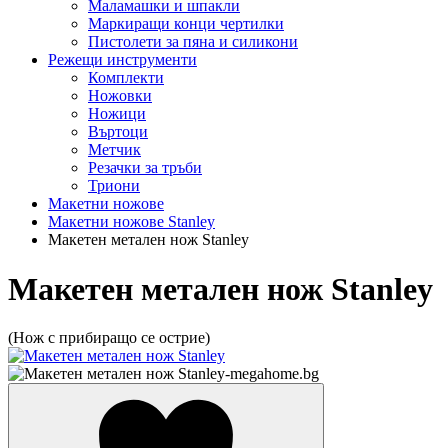
Маламашки и шпакли
Маркиращи конци чертилки
Пистолети за пяна и силикони
Режещи инструменти
Комплекти
Ножовки
Ножици
Въртоци
Метчик
Резачки за тръби
Триони
Макетни ножове
Макетни ножове Stanley
Макетен метален нож Stanley
Макетен метален нож Stanley
(Нож с прибиращо се острие)