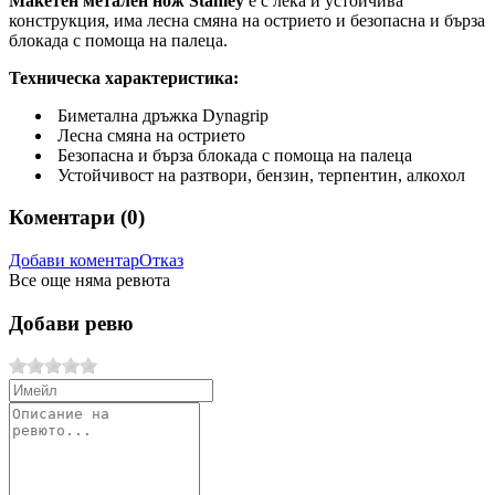
Макетен метален нож Stanley
е с лека и устойчива
конструкция, има лесна смяна на острието и безопасна и бърза
блокада с помоща на палеца.
Техническа характеристика:
Биметална дръжка Dynagrip
Лесна смяна на острието
Безопасна и бърза блокада с помоща на палеца
Устойчивост на разтвори, бензин, терпентин, алкохол
Коментари (
0
)
Добави коментар
Отказ
Все още няма ревюта
Добави ревю