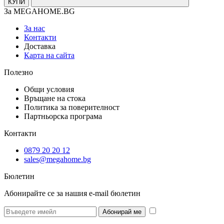
КУПИ
За MEGAHOME.BG
За нас
Контакти
Доставка
Карта на сайта
Полезно
Общи условия
Връщане на стока
Политика за поверителност
Партньорска програма
Контакти
0879 20 20 12
sales@megahome.bg
Бюлетин
Абонирайте се за нашия e-mail бюлетин
* Желая да
получавам бюлетин и се съгласявам предоставените от мен данни да се