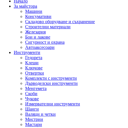
Начало
За майстора
Машини
Консумативи
Складово оборудване и съхранение
Строителни материали
Железария
Бои и лакове
Сигурност и охрана
Автоаксесоари
Инструменти
Гедорета
Клещи
Ключове
Отвертки
Комплекти с инструменти
Дърводелски инструменти
Менгемета
Скоби
Чукове
Измервателни инструменти
Щанги
Валяци и четки
Мистрии
Мастари