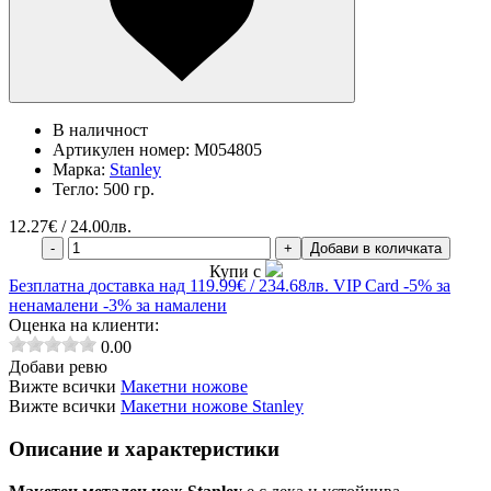
В наличност
Артикулен номер:
M054805
Марка:
Stanley
Тегло:
500 гр.
12.27
€ / 24.00лв.
-
+
Добави в количката
Купи с
Безплатна
доставка над 119.99€ / 234.68лв.
VIP Card
-5% за
ненамалени
-3% за намалени
Оценка на клиенти:
0.00
Добави ревю
Вижте всички
Макетни ножове
Вижте всички
Макетни ножове Stanley
Описание и характеристики