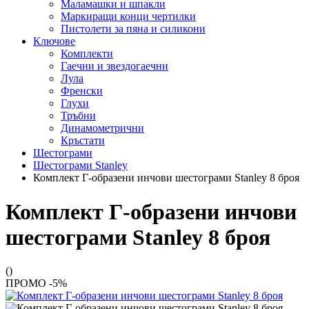
Маламашки и шпакли
Маркиращи конци чертилки
Пистолети за пяна и силикони
Ключове
Комплекти
Гаечни и звездогаечни
Лула
Френски
Глухи
Тръбни
Динамометрични
Кръстати
Шестограми
Шестограми Stanley
Комплект Г-образени инчови шестограми Stanley 8 броя
Комплект Г-образени инчови
шестограми Stanley 8 броя
()
ПРОМО -5%