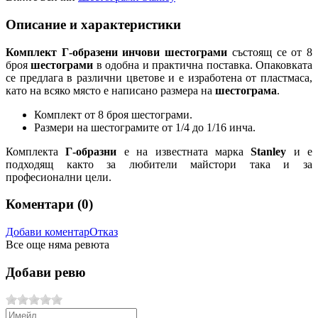
Описание и характеристики
Комплект Г-образени инчови шестограми
състоящ се от 8
броя
шестограми
в одобна и практична поставка. Опаковката
се предлага в различни цветове и е изработена от пластмаса,
като на всяко място е написано размера на
шестограма
.
Комплект от 8 броя шестограми.
Размери на шестограмите от 1/4 до 1/16 инча.
Комплекта
Г-образни
е на известната марка
Stanley
и е
подходящ както за любители майстори така и за
професионални цели.
Коментари (
0
)
Добави коментар
Отказ
Все още няма ревюта
Добави ревю