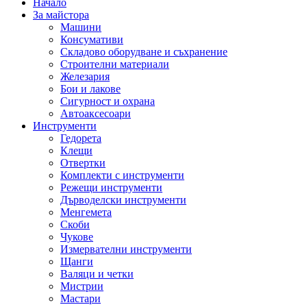
Начало
За майстора
Машини
Консумативи
Складово оборудване и съхранение
Строителни материали
Железария
Бои и лакове
Сигурност и охрана
Автоаксесоари
Инструменти
Гедорета
Клещи
Отвертки
Комплекти с инструменти
Режещи инструменти
Дърводелски инструменти
Менгемета
Скоби
Чукове
Измервателни инструменти
Щанги
Валяци и четки
Мистрии
Мастари