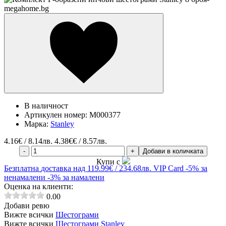
В наличност
Артикулен номер:
M000377
Марка:
Stanley
4.16
€ / 8.14лв.
4.38€€ / 8.57лв.
-
+
Добави в количката
Купи с
Безплатна
доставка над 119.99€ / 234.68лв.
VIP Card
-5% за
ненамалени
-3% за намалени
Оценка на клиенти:
0.00
Добави ревю
Вижте всички
Шестограми
Вижте всички
Шестограми Stanley