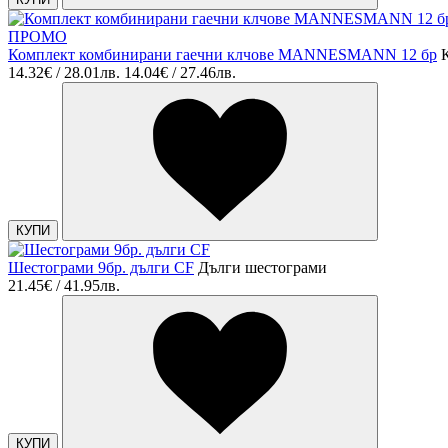
ПРОМО
Комплект комбинирани гаечни клчове MANNESMANN 12 бр
14.32€ / 28.01лв.
14.04€ / 27.46лв.
КУПИ
Шестограми 9бр. дълги CF
Дълги шестограми
21.45€ / 41.95лв.
КУПИ