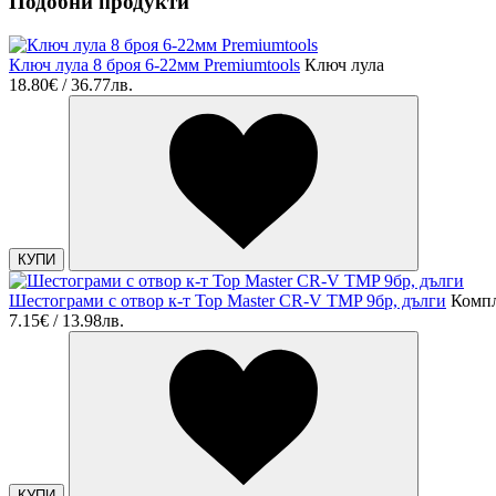
Подобни продукти
Ключ лула 8 броя 6-22мм Premiumtools
Ключ лула
18.80€ / 36.77лв.
КУПИ
Шестограми с отвор к-т Top Master CR-V TMP 9бр, дълги
Компл
7.15€ / 13.98лв.
КУПИ