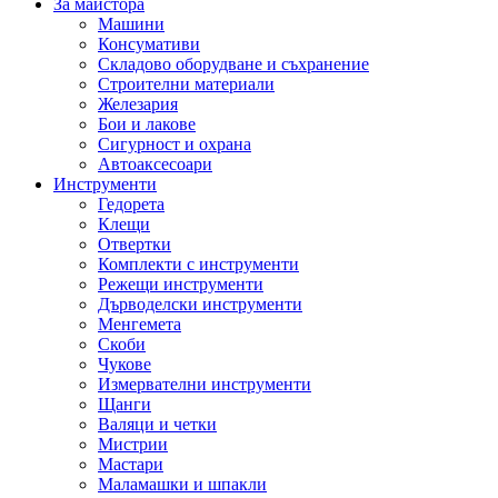
За майстора
Машини
Консумативи
Складово оборудване и съхранение
Строителни материали
Железария
Бои и лакове
Сигурност и охрана
Автоаксесоари
Инструменти
Гедорета
Клещи
Отвертки
Комплекти с инструменти
Режещи инструменти
Дърводелски инструменти
Менгемета
Скоби
Чукове
Измервателни инструменти
Щанги
Валяци и четки
Мистрии
Мастари
Маламашки и шпакли