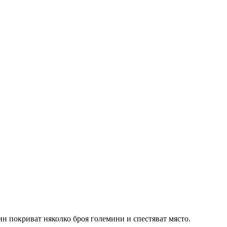
ин покриват няколко броя големини и спестяват място.