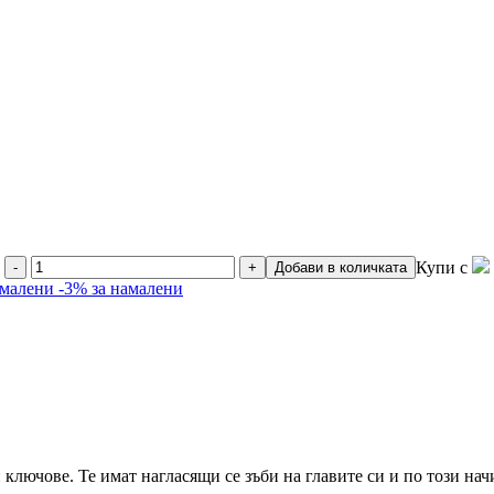
Купи с
-
+
Добави в количката
амалени
-3% за намалени
ключове. Те имат нагласящи се зъби на главите си и по този нач