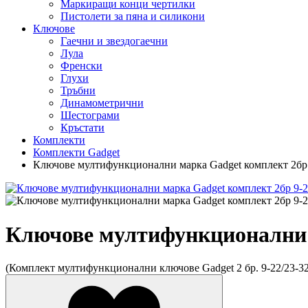
Маркиращи конци чертилки
Пистолети за пяна и силикони
Ключове
Гаечни и звездогаечни
Лула
Френски
Глухи
Тръбни
Динамометрични
Шестограми
Кръстати
Комплекти
Комплекти Gadget
Ключове мултифункционални марка Gadget комплект 2бр
Ключове мултифункционални 
(Комплект мултифункционални ключове Gadget 2 бр. 9-22/23-3