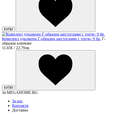
КУПИ
Комплект удължени Г-образни шестограми с топче- 9 бр.
Г-
образни ключове
11.65€ / 22.79лв.
КУПИ
За MEGAHOME.BG
За нас
Контакти
Доставка