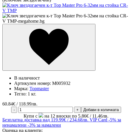
В наличност
Артикулен номер:
M005932
Марка:
Topmaster
Тегло:
1 кг.
60.84
€ / 118.99лв.
-
+
Добави в количката
Купи с
на 12 вноски по 5.86€ / 11.46лв.
Безплатна
доставка над 119.99€ / 234.68лв.
VIP Card
-5% за
ненамалени
-3% за намалени
Оценка на клиенти: