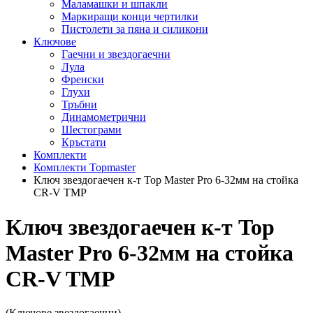
Маламашки и шпакли
Маркиращи конци чертилки
Пистолети за пяна и силикони
Ключове
Гаечни и звездогаечни
Лула
Френски
Глухи
Тръбни
Динамометрични
Шестограми
Кръстати
Комплекти
Комплекти Topmaster
Ключ звездогаечен к-т Top Master Pro 6-32мм на стойка
CR-V TMP
Ключ звездогаечен к-т Top
Master Pro 6-32мм на стойка
CR-V TMP
(Ключове звездогаечни)