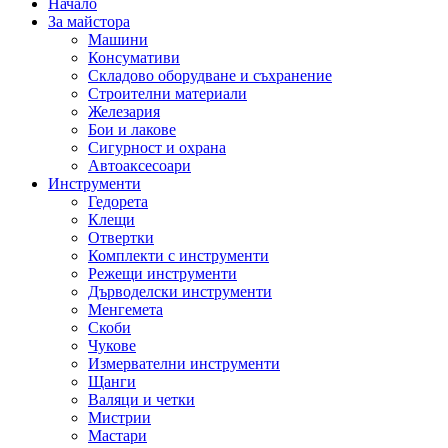
Начало
За майстора
Машини
Консумативи
Складово оборудване и съхранение
Строителни материали
Железария
Бои и лакове
Сигурност и охрана
Автоаксесоари
Инструменти
Гедорета
Клещи
Отвертки
Комплекти с инструменти
Режещи инструменти
Дърводелски инструменти
Менгемета
Скоби
Чукове
Измервателни инструменти
Щанги
Валяци и четки
Мистрии
Мастари