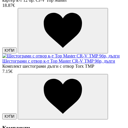
картер к-т 12 бр. Cr-V Top Master
18.87€
КУПИ
Шестограми с отвор к-т Top Master CR-V TMP 9бр, дълги
Комплект шестограми дълги с отвор Torx TMP
7.15€
КУПИ
Комплекти