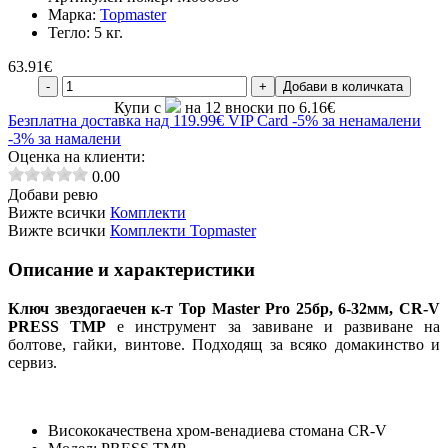
Марка:
Topmaster
Тегло:
5 кг.
63.91
€
-
+
Добави в количката
Купи с
на 12 вноски по 6.16€
Безплатна
доставка над 119.99€
VIP Card
-5% за ненамалени
-3% за намалени
Оценка на клиенти:
0.00
Добави ревю
Вижте всички
Комплекти
Вижте всички
Комплекти Topmaster
Описание и характеристики
Ключ звездогаечен к-т Top Master Pro 25бр, 6-32мм, CR-V
PRESS TMP
е инструмент за завиване и развиване на
болтове, гайки, винтове. Подходящ за всяко домакинство и
сервиз.
Висококачествена хром-венадиева стомана CR-V