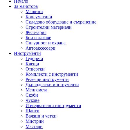
Начало
За майстора
Машини
Консумативи
Складово оборудване и съхранение
Строителни материали
Железария
Бои и лакове
Сигурност и охрана
Автоаксесоари
Инструменти
Гедорета
Клещи
Отвертки
Комплекти с инструменти
Режещи инструменти
Дърводелски инструменти
Менгемета
Скоби
Чукове
Измервателни инструменти
Щанги
Валяци и четки
Мистрии
Мастари