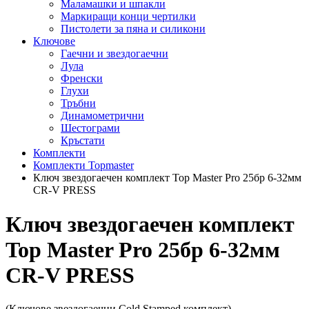
Маламашки и шпакли
Маркиращи конци чертилки
Пистолети за пяна и силикони
Ключове
Гаечни и звездогаечни
Лула
Френски
Глухи
Тръбни
Динамометрични
Шестограми
Кръстати
Комплекти
Комплекти Topmaster
Ключ звездогаечен комплект Top Master Pro 25бр 6-32мм
CR-V PRESS
Ключ звездогаечен комплект
Top Master Pro 25бр 6-32мм
CR-V PRESS
(Ключове звездогаечни Cold Stamped комплект)