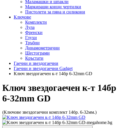
Маламашки и шпакли
Маркиращи конци чертилки
Пистолети за пяна и силикони
Ключове
Комплекти
Лула
Френски
Глухи
Тръбни
Динамометрични
Шестограми
Кръстати
Гаечни и звездогаечни
Гаечни и звездогаечни Gadget
Ключ звездогаечен к-т 14бр 6-32mm GD
Ключ звездогаечен к-т 14бр
6-32mm GD
(Ключове звездогаечни комплект 14бр. 6-32мм.)