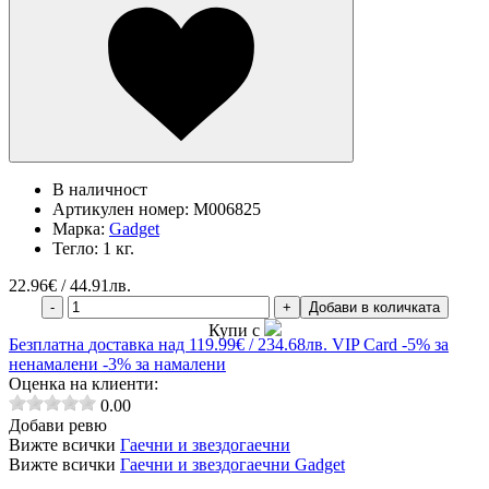
В наличност
Артикулен номер:
M006825
Марка:
Gadget
Тегло:
1 кг.
22.96
€ / 44.91лв.
-
+
Добави в количката
Купи с
Безплатна
доставка над 119.99€ / 234.68лв.
VIP Card
-5% за
ненамалени
-3% за намалени
Оценка на клиенти:
0.00
Добави ревю
Вижте всички
Гаечни и звездогаечни
Вижте всички
Гаечни и звездогаечни Gadget