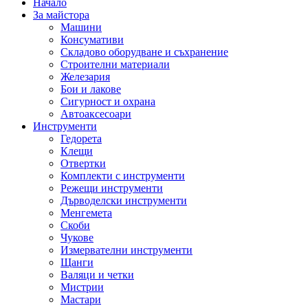
Начало
За майстора
Машини
Консумативи
Складово оборудване и съхранение
Строителни материали
Железария
Бои и лакове
Сигурност и охрана
Автоаксесоари
Инструменти
Гедорета
Клещи
Отвертки
Комплекти с инструменти
Режещи инструменти
Дърводелски инструменти
Менгемета
Скоби
Чукове
Измервателни инструменти
Щанги
Валяци и четки
Мистрии
Мастари