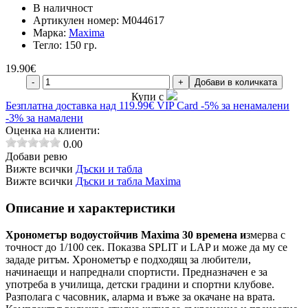
В наличност
Артикулен номер:
M044617
Марка:
Maxima
Тегло:
150 гр.
19.90
€
-
+
Добави в количката
Купи с
Безплатна
доставка над 119.99€
VIP Card
-5% за ненамалени
-3% за намалени
Оценка на клиенти:
0.00
Добави ревю
Вижте всички
Дъски и табла
Вижте всички
Дъски и табла Maxima
Описание и характеристики
Хронометър водоустойчив Maxima 30 времена и
змерва с
точност до 1/100 сек. Показва SPLIT и LAP и може да му се
зададе ритъм. Хронометър е подходящ за любители,
начинаещи и напреднали спортисти. Предназначен е за
употреба в училища, детски градини и спортни клубове.
Разполага с часовник, аларма и въже за окачане на врата.