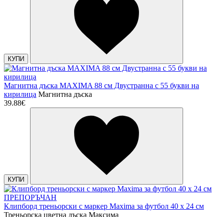
КУПИ
Магнитна дъска MAXIMA 88 см Двустранна с 55 букви на
кирилица
Магнитна дъска
39.88€
КУПИ
ПРЕПОРЪЧАН
Клипборд треньорски с маркер Maxima за футбол 40 х 24 см
Треньорска цветна дъска Максима