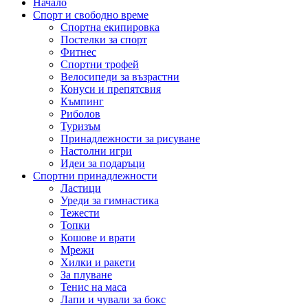
Начало
Спорт и свободно време
Спортна екипировка
Постелки за спорт
Фитнес
Спортни трофей
Велосипеди за възрастни
Конуси и препятсвия
Къмпинг
Риболов
Туризъм
Принадлежности за рисуване
Настолни игри
Идеи за подаръци
Спортни принадлежности
Ластици
Уреди за гимнастика
Тежести
Топки
Кошове и врати
Мрежи
Хилки и ракети
За плуване
Тенис на масa
Лапи и чували за бокс