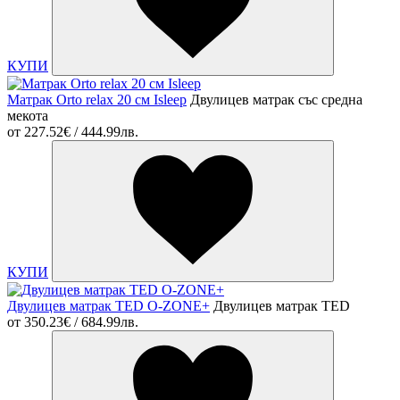
КУПИ
Матрак Orto relax 20 см Isleep
Двулицев матрак със средна
мекота
от
227.52€ / 444.99лв.
КУПИ
Двулицев матрак TED O-ZONE+
Двулицев матрак TED
от
350.23€ / 684.99лв.