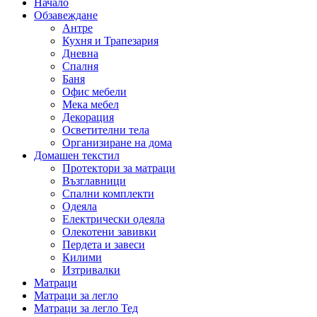
Начало
Обзавеждане
Антре
Кухня и Трапезария
Дневна
Спалня
Баня
Офис мебели
Мека мебел
Декорация
Осветителни тела
Организиране на дома
Домашен текстил
Протектори за матраци
Възглавници
Спални комплекти
Одеяла
Електрически одеяла
Олекотени завивки
Пердета и завеси
Килими
Изтривалки
Матраци
Матраци за легло
Матраци за легло Тед