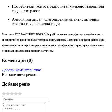
Потребители, които предпочитат умерено твърда или
средна твърдост
Алергични лица – благодарение на антистатичния
текстил и хигиенична среда
С матрака
TED FAVOURITE NOVA Orthopedic
получавате перфектната комбинация от
ортопедичност, комфорт и дълготрайна издръжливост. Подходящ е за всеки, който цени
качествения сън и търси
матрак с медицинска сертификация
, гарантиращ пълноценна
почивка и здравословна позиция на тялото.
Коментари (
0
)
Добави коментар
Отказ
Все още няма ревюта
Добави ревю