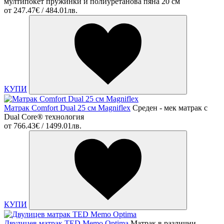
мултипокет пружинки и полиуретaнова пяна 20 см
от
247.47€ / 484.01лв.
КУПИ
Матрак Comfort Dual 25 см Magniflex
Среден - мек матрак с
Dual Core® технология
от
766.43€ / 1499.01лв.
КУПИ
Двулицев матрак TED Memo Optima
Матрак в различни