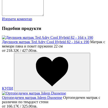
Изпрати коментар
Подобни продукти
Двулицев матрак Ted Adry Cool Hybrid 82 - 164 х 190
Матрак с
мемори пяна и покет пружини 22 см
от
218.32€ / 427.00лв.
КУПИ
Ортопедичен матрак Isleep Duosense
Ортопедичен матрак с
различни по твърдост стени
от
166.17€ / 325.00лв.