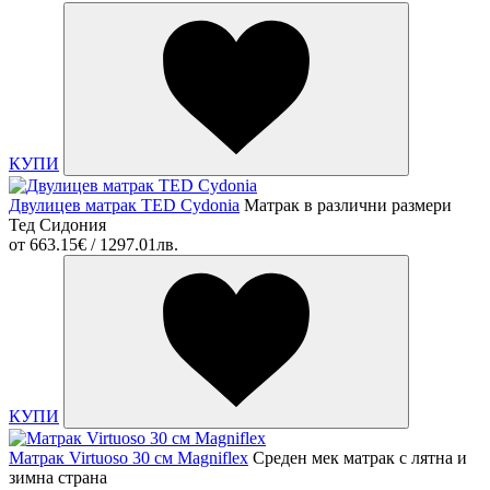
КУПИ
Двулицев матрак TED Cydonia
Матрак в различни размери
Тед Сидония
от
663.15€ / 1297.01лв.
КУПИ
Матрак Virtuoso 30 см Magniflex
Среден мек матрак с лятна и
зимна страна