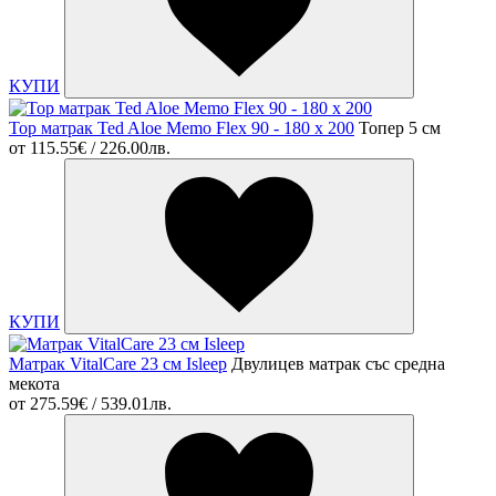
КУПИ
Top матрак Ted Aloe Memo Flex 90 - 180 х 200
Топер 5 см
от
115.55€ / 226.00лв.
КУПИ
Матрак VitalCare 23 см Isleep
Двулицев матрак със средна
мекота
от
275.59€ / 539.01лв.