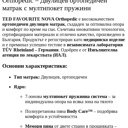
Orthopedic – Двулицев ортопедичен
матрак с мултипокет пружини
TED FAVOURITE NOVA Orthopedic
е висококачествен
ортопедичен двулицев матрак
, създаден за оптимална опора
и комфорт по време на сън. Съчетава иновативни технологии,
сертифицирани материали и отлично качество, произведено в
България. Продуктът е регистриран като
медицинско изделие
и е преминал успешно тестове в
независимата лаборатория
TÜV Rheinland – Германия
. Одобрен е от
Изпълнителна
агенция по лекарствата (ИАЛ)
.
Основни характеристики:
Тип матрак:
Двулицев, ортопедичен
Ядро:
7-зонова
мултипокет пружинна система
– за
индивидуална опора на всяка зона на тялото
Полиуретанова пяна
Body Care™
– подобрява
комфорта и устойчивостта
Мемори пяна
от двете страни в прошивката –