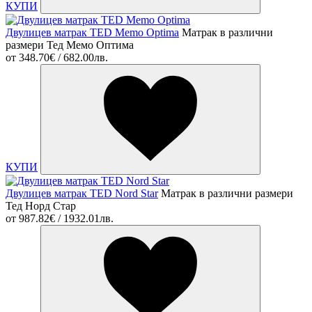
КУПИ
Двулицев матрак TED Memo Optima
Матрак в различни
размери Тед Мемо Оптима
от
348.70€ / 682.00лв.
КУПИ
Двулицев матрак TED Nord Star
Матрак в различни размери
Тед Норд Стар
от
987.82€ / 1932.01лв.