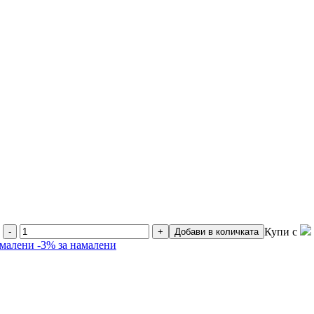
Купи с
-
+
Добави в количката
амалени
-3% за намалени