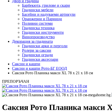
Двор и градина
Барбекюта, грилове и скари
Градински мебели
Басейни и надуваеми артикули
Оранжерии и Парници
Поливни системи
Градинска техника
Градински инструменти
Винопроизводство
Декорация за градината
Градински арки и перголи
Ролери за саксии
Градински огради
Градински аксесоари
Саксии и кашпи
Саксии и кашпи Рото-БГ ЕООД
Саксия Рото Планика макси XL 78 x 21 x 18 см
ПРЕПОРЪЧАН
Саксия Рото Планика макси XL