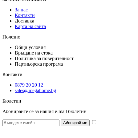
За нас
Контакти
Доставка
Карта на сайта
Полезно
Общи условия
Връщане на стока
Политика за поверителност
Партньорска програма
Контакти
0879 20 20 12
sales@megahome.bg
Бюлетин
Абонирайте се за нашия e-mail бюлетин
* Желая да
получавам бюлетин и се съгласявам предоставените от мен данни да се
обработват за целите на изпращане на бюлетин.