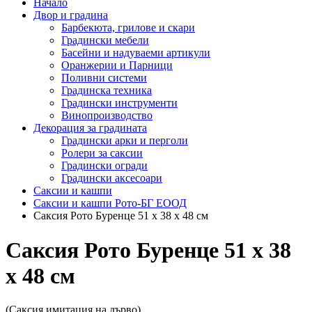
Начало
Двор и градина
Барбекюта, грилове и скари
Градински мебели
Басейни и надуваеми артикули
Оранжерии и Парници
Поливни системи
Градинска техника
Градински инструменти
Винопроизводство
Декорация за градината
Градински арки и перголи
Ролери за саксии
Градински огради
Градински аксесоари
Саксии и кашпи
Саксии и кашпи Рото-БГ ЕООД
Саксия Рото Буренце 51 x 38 x 48 см
Саксия Рото Буренце 51 x 38
x 48 см
(Саксия имитация на дърво)