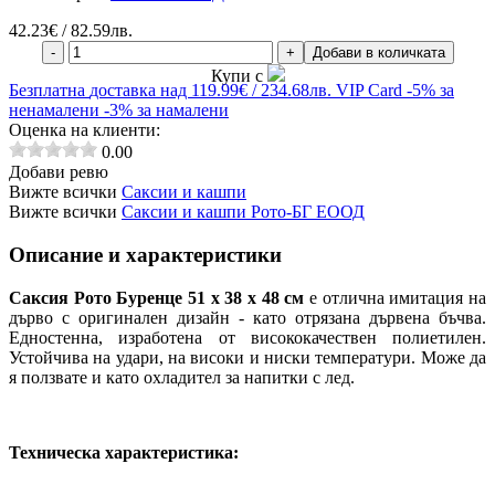
42.23
€ / 82.59лв.
-
+
Добави в количката
Купи с
Безплатна
доставка над 119.99€ / 234.68лв.
VIP Card
-5% за
ненамалени
-3% за намалени
Оценка на клиенти:
0.00
Добави ревю
Вижте всички
Саксии и кашпи
Вижте всички
Саксии и кашпи Рото-БГ ЕООД
Описание и характеристики
Саксия Рото Буренце 51 x 38 x 48 см
е отлична имитация на
дърво с оригинален дизайн - като отрязана дървена бъчва.
Едностенна, изработена от висококачествен полиетилен.
Устойчива на удари, на високи и ниски температури. Може да
я ползвате и като охладител за напитки с лед.
Техническа характеристика: