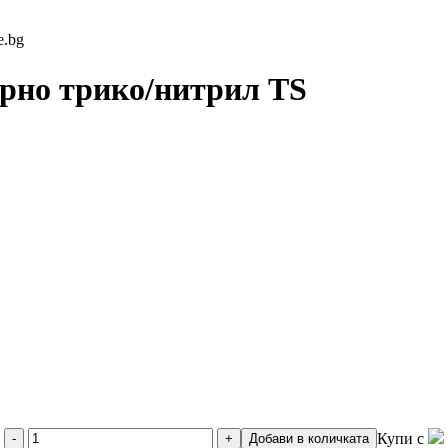
рно трико/нитрил TS
Купи с
-
+
Добави в количката