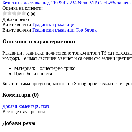
Безплатна
доставка над 119.99€ / 234.68лв.
VIP Card
-5% за нен
Оценка на клиенти:
0.00
Добави ревю
Вижте всички
Градински ръкавици
Вижте всички
Градински ръкавици Top Strong
Описание и характеристики
Ръкавици градински полиестерно трико/нитрил TS са подходящи
комфорт
. Те имат ластичен маншет и са бели със зелени цветче
Материал: Полиестерно трико
Цвят: Бели с цветя
Богатата гама продукти, които Top Strong произвеждат са изця
Коментари (
0
)
Добави коментар
Отказ
Все още няма ревюта
Добави ревю