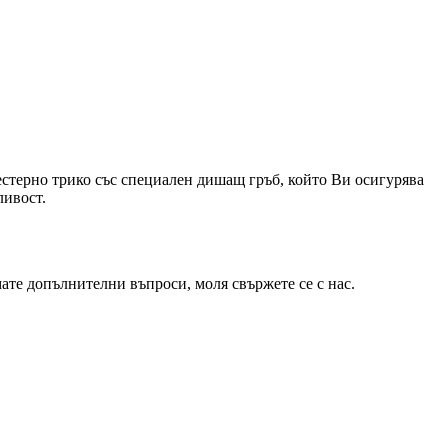
естерно трико със специален дишащ гръб, който Ви осигурява
ливост.
мате допълнителни въпроси, моля свържете се с нас.