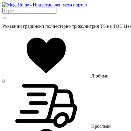
Ръкавици градински полиестерно трико/нитрил TS на ТОП Цен
Любими
0
Проследи