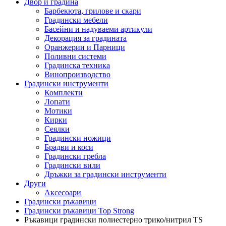
Двор и градина
Барбекюта, грилове и скари
Градински мебели
Басейни и надуваеми артикули
Декорация за градината
Оранжерии и Парници
Поливни системи
Градинска техника
Винопроизводство
Градински инструменти
Комплекти
Лопати
Мотики
Кирки
Сеялки
Градински ножици
Брадви и коси
Градински гребла
Градински вили
Дръжки за градински инструменти
Други
Аксесоари
Градински ръкавици
Градински ръкавици Top Strong
Ръкавици градински полиестерно трико/нитрил TS