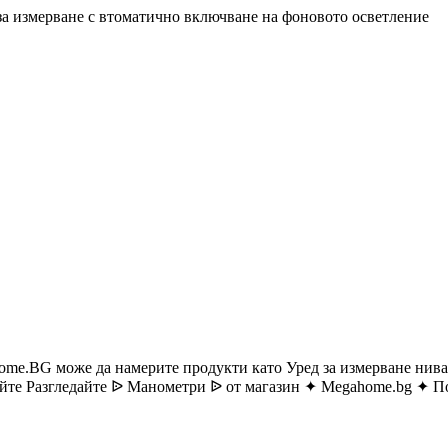
за измерване с втоматично включване на фоновото осветление
e.BG може да намерите продукти като Уред за измерване нив
те Разгледайте ᐉ Манометри ᐉ от магазин ✦ Megahome.bg ✦ По