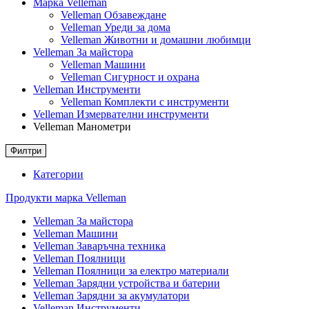
Марка Velleman
Velleman Обзавеждане
Velleman Уреди за дома
Velleman Животни и домашни любимци
Velleman За майстора
Velleman Машини
Velleman Сигурност и охрана
Velleman Инструменти
Velleman Комплекти с инструменти
Velleman Измервателни инструменти
Velleman Манометри
Филтри
Категории
Продукти марка Velleman
Velleman За майстора
Velleman Машини
Velleman Заваръчна техника
Velleman Поялници
Velleman Поялници за електро материали
Velleman Зарядни устройства и батерии
Velleman Зарядни за акумулатори
Velleman Инструменти