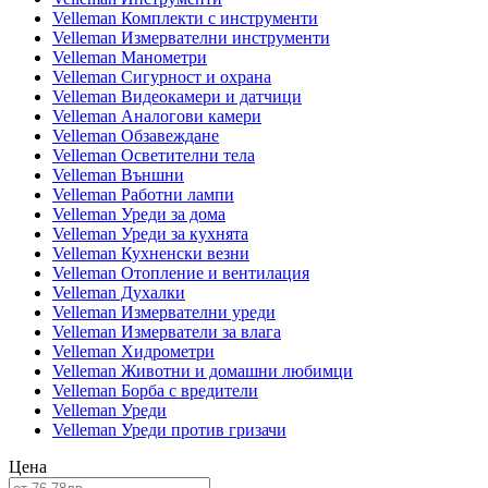
Velleman Комплекти с инструменти
Velleman Измервателни инструменти
Velleman Манометри
Velleman Сигурност и охрана
Velleman Видеокамери и датчици
Velleman Аналогови камери
Velleman Обзавеждане
Velleman Осветителни тела
Velleman Външни
Velleman Работни лампи
Velleman Уреди за дома
Velleman Уреди за кухнята
Velleman Кухненски везни
Velleman Отопление и вентилация
Velleman Духалки
Velleman Измервателни уреди
Velleman Измерватели за влага
Velleman Хидрометри
Velleman Животни и домашни любимци
Velleman Борба с вредители
Velleman Уреди
Velleman Уреди против гризачи
Цена