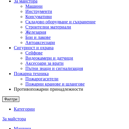
За майстора
Машини
Инструменти
Консумативи
Складово оборудване и съхранение
Строителни материали
Железария
Бои и лакове
Автоаксесоари
Сигурност и охрана
Сейфове
Видеокамери и датчици
Аксесоари за врати
Пътни знаци и сигнализация
Пожарна техника
Пожарогасители
Пожарни кранове и шлангове
Противопожарни принадлежности
Филтри
Категории
За майстора
Машини