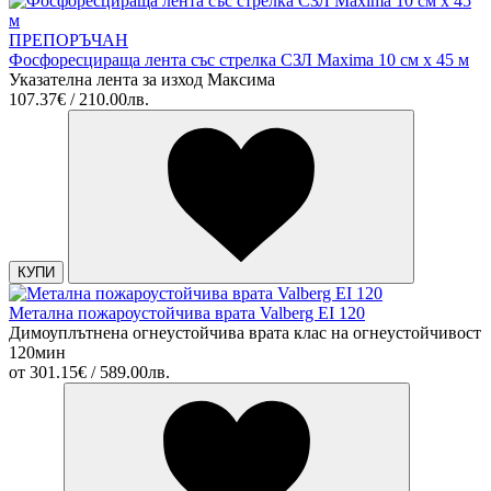
ПРЕПОРЪЧАН
Фосфоресцираща лента със стрелка СЗЛ Maxima 10 см х 45 м
Указателна лента за изход Максима
107.37€ / 210.00лв.
КУПИ
Метална пожароустойчива врата Valberg EI 120
Димоуплътнена огнеустойчива врата клас на огнеустойчивост
120мин
от
301.15€ / 589.00лв.