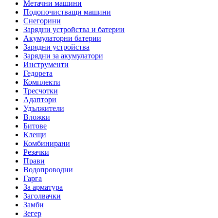
Метачни машини
Подопочистващи машини
Снегорини
Зарядни устройства и батерии
Акумулаторни батерии
Зарядни устройства
Зарядни за акумулатори
Инструменти
Гедорета
Комплекти
Тресчотки
Адаптори
Удължители
Вложки
Битове
Клещи
Комбинирани
Резачки
Прави
Водопроводни
Гарга
За арматура
Заголвачки
Замби
Зегер