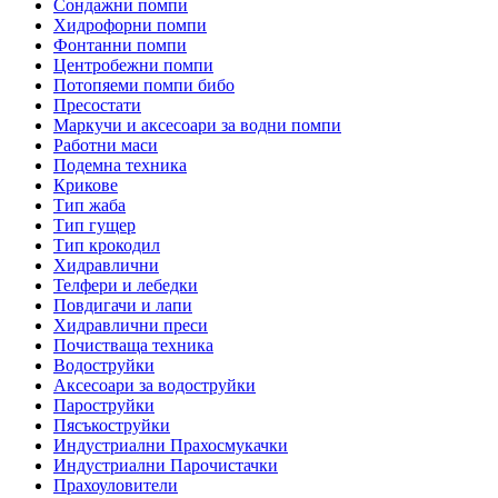
Сондажни помпи
Хидрофорни помпи
Фонтанни помпи
Центробежни помпи
Потопяеми помпи бибо
Пресостати
Маркучи и аксесоари за водни помпи
Работни маси
Подемна техника
Крикове
Тип жаба
Тип гущер
Тип крокодил
Хидравлични
Телфери и лебедки
Повдигачи и лапи
Хидравлични преси
Почистваща техника
Водоструйки
Аксесоари за водоструйки
Пароструйки
Пясъкоструйки
Индустриални Прахосмукачки
Индустриални Парочистачки
Прахоуловители