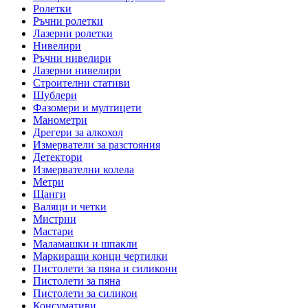
Ролетки
Ръчни ролетки
Лазерни ролетки
Нивелири
Ръчни нивелири
Лазерни нивелири
Строителни стативи
Шублери
Фазомери и мултицети
Манометри
Дрегери за алкохол
Измерватели за разстояния
Детектори
Измервателни колела
Метри
Щанги
Валяци и четки
Мистрии
Мастари
Маламашки и шпакли
Маркиращи конци чертилки
Пистолети за пяна и силикони
Пистолети за пяна
Пистолети за силикон
Консумативи