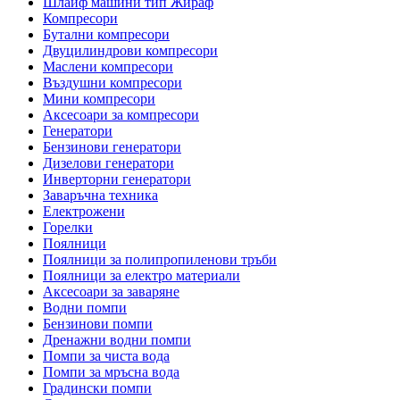
Шлайф машини тип Жираф
Компресори
Бутални компресори
Двуцилиндрови компресори
Маслени компресори
Въздушни компресори
Мини компресори
Аксесоари за компресори
Генератори
Бензинови генератори
Дизелови генератори
Инверторни генератори
Заваръчна техника
Електрожени
Горелки
Поялници
Поялници за полипропиленови тръби
Поялници за електро материали
Аксесоари за заваряне
Водни помпи
Бензинови помпи
Дренажни водни помпи
Помпи за чиста вода
Помпи за мръсна вода
Градински помпи