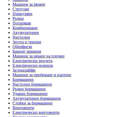
Машини за рязане
Стругове
Циркуляри
Ръчни
Потапящи
Комбинирани
Акумулаторни
Настолни
Зегета и триони
Оберфрези
Банциг машини
Машини за рязане на плочки
Електрически рендета
Електрически ножици
Ъглошлайфи
Машини за пробиване и къртене
Бормашини
Настолни бормашини
Ръчни бормашини
Ударни бормашини
Акумулаторни бормашини
Стойки за бормашини
Винтоверти
Електрически винтоверти