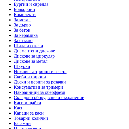
Бургии и свредла
Боркорони
Комплекти
За метал
За дърво
За бетон
За керамика
За стъкло
Шила и секачи
Диамантени дискове
Дискове за циркуляр
Дискове за метал
Шкурки
Ножове за триони и зегета
Скоби и пирони
Дъски и вериги за резачки
Консумативи за тримери
Накрайници за оберфрези
Складово оборудване и съхранение
Каси и щайги
Каси
Капаци за каси
Товарни колички
Багажни
Платформени