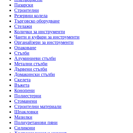
Пазарски
Строителни
Резервни колела
Търговско оборудване
Стелажи
Колички за инструменти
Чанти и куфари за инструменти
Органайзери за инструменти
Опаковане
Стълби
Алуминиеви стълби
Метални стълби
Дървени стълби
Домакински стълби
Скелета
Въжета
Конопени
Полиестерни
Стоманени
Строителни материали
Шпакловки
Мазилки
Полиуретанови пяни
Силикони