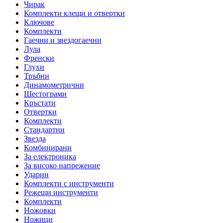
Чирак
Комплекти клещи и отвертки
Ключове
Комплекти
Гаечни и звездогаечни
Лула
Френски
Глухи
Тръбни
Динамометрични
Шестограми
Кръстати
Отвертки
Комплекти
Стандартни
Звезда
Комбинирани
За електроника
За високо напрежение
Ударни
Комплекти с инструменти
Режещи инструменти
Комплекти
Ножовки
Ножици