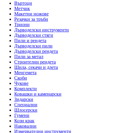
Въртоци
Метчик
Макетни ножове
Резачки за тръби
Триони
Дърводелски инструменти
Дърводелски стяги
Пили и рендета
Дърводелски пили
Дърводелски рендета
Пили за метал
Строителни рендета
Шила, секачи и длета
Менгемета
Скоби
Чукове
Комплекти
Ковашки и каменарски
Зидарски
Специални
Шлосерски
Гумени
Кози крак
Наковални
Измервателни инструменти