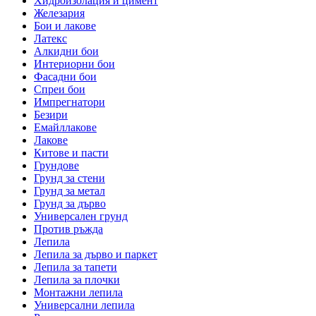
Хидроизолация и цимент
Железария
Бои и лакове
Латекс
Алкидни бои
Интериорни бои
Фасадни бои
Спреи бои
Импрегнатори
Безири
Емайллакове
Лакове
Китове и пасти
Грундове
Грунд за стени
Грунд за метал
Грунд за дърво
Универсален грунд
Против ръжда
Лепила
Лепила за дърво и паркет
Лепила за тапети
Лепила за плочки
Монтажни лепила
Универсални лепила