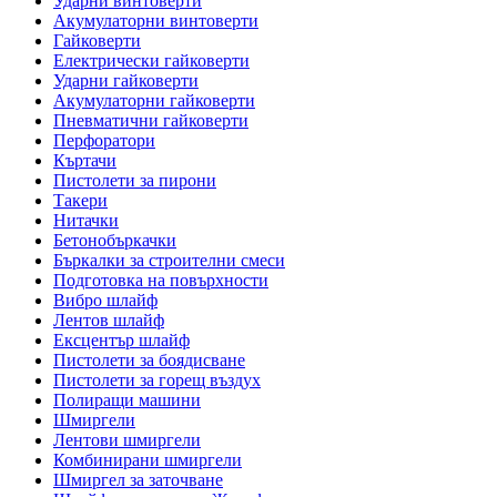
Ударни винтоверти
Акумулаторни винтоверти
Гайковерти
Електрически гайковерти
Ударни гайковерти
Акумулаторни гайковерти
Пневматични гайковерти
Перфоратори
Къртачи
Пистолети за пирони
Такери
Нитачки
Бетонобъркачки
Бъркалки за строителни смеси
Подготовка на повърхности
Вибро шлайф
Лентов шлайф
Ексцентър шлайф
Пистолети за боядисване
Пистолети за горещ въздух
Полиращи машини
Шмиргели
Лентови шмиргели
Комбинирани шмиргели
Шмиргел за заточване