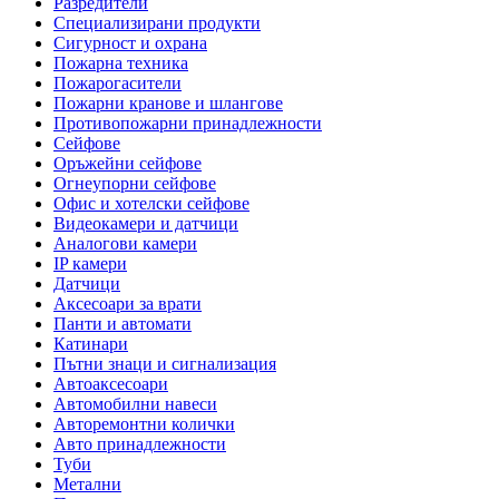
Разредители
Специализирани продукти
Сигурност и охрана
Пожарна техника
Пожарогасители
Пожарни кранове и шлангове
Противопожарни принадлежности
Сейфове
Оръжейни сейфове
Огнеупорни сейфове
Офис и хотелски сейфове
Видеокамери и датчици
Аналогови камери
IP камери
Датчици
Аксесоари за врати
Панти и автомати
Катинари
Пътни знаци и сигнализация
Автоаксесоари
Автомобилни навеси
Авторемонтни колички
Авто принадлежности
Туби
Метални