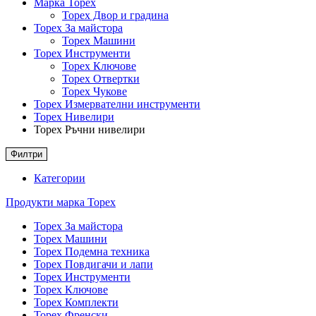
Марка Topex
Topex Двор и градина
Topex За майстора
Topex Машини
Topex Инструменти
Topex Ключове
Topex Отвертки
Topex Чукове
Topex Измервателни инструменти
Topex Нивелири
Topex Ръчни нивелири
Филтри
Категории
Продукти марка Topex
Topex За майстора
Topex Машини
Topex Подемна техника
Topex Повдигачи и лапи
Topex Инструменти
Topex Ключове
Topex Комплекти
Topex Френски