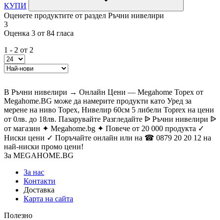
КУПИ
Оценете продуктите от раздел Ръчни нивелири
3
Оценка 3 от 84 гласа
1 - 2 от 2
В Ръчни нивелири → Онлайн Цени — Megahome Topex от
Megahome.BG може да намерите продукти като Уред за
мерене на ниво Topex, Нивелир 60см 5 либели Toprex на цени
от 0лв. до 18лв. Пазарувайте Разгледайте ᐉ Ръчни нивелири ᐉ
от магазин ✦ Megahome.bg ✦ Повече от 20 000 продукта ✓
Ниски цени ✓ Поръчайте онлайн или на ☎ 0879 20 20 12 на
най-ниски промо цени!
За MEGAHOME.BG
За нас
Контакти
Доставка
Карта на сайта
Полезно