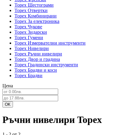
Topex Шестограми
Topex Отвертки
Topex Комбинирани
Topex За електроника
Topex Чукове
Topex Зидарски
Topex Гумени
Topex Измервателни инструменти
Topex Нивелири
Topex Ръчни нивелири
Topex Двор и градина
Topex Градински инструменти
Topex Брадви и коси
Topex Брадви
Цена
Ръчни нивелири Topex
1 - 2 от 2