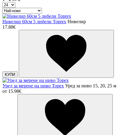
Нивелир 60см 5 либели Toprex
Нивелир
17.88€
КУПИ
Уред за мерене на ниво Topex
Уред за ниво 15, 20, 25 м
от
15.98€