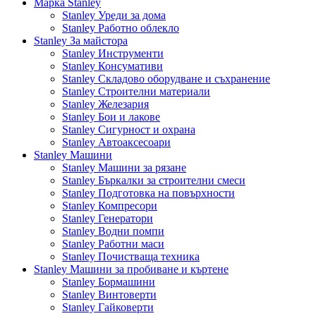
Марка Stanley
Stanley Уреди за дома
Stanley Работно облекло
Stanley За майстора
Stanley Инструменти
Stanley Консумативи
Stanley Складово оборудване и съхранение
Stanley Строителни материали
Stanley Железария
Stanley Бои и лакове
Stanley Сигурност и охрана
Stanley Автоаксесоари
Stanley Машини
Stanley Машини за рязане
Stanley Бъркалки за строителни смеси
Stanley Подготовка на повърхности
Stanley Компресори
Stanley Генератори
Stanley Водни помпи
Stanley Работни маси
Stanley Почистваща техника
Stanley Машини за пробиване и къртене
Stanley Бормашини
Stanley Винтоверти
Stanley Гайковерти