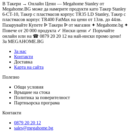
В Такери → Онлайн Цени — Megahome Stanley от
Megahome.BG може да намерите продукти като Такер Stanley
6-CT-10, Такер с пластмасов корпус TR35 LD Stanley, Такер с
пластмасов корпус TR400 FatMax на цени от 13лв. до 44лв.
Пазарувайте Купете ᐉ Такери ᐉ от магазин ✦ Megahome.bg ✦
Повече от 20 000 продукта ✓ Ниски цени ✓ Поръчайте
онлайн или на ☎ 0879 20 20 12 на най-ниски промо цени!
За MEGAHOME.BG
За нас
Контакти
Доставка
Карта на сайта
Полезно
Общи условия
Връщане на стока
Политика за поверителност
Партньорска програма
Контакти
0879 20 20 12
sales@megahome.bg