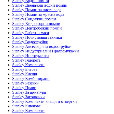
Stanley Водни помпи
Stanley Дренажни водни помпи
Stanley Помпи за чиста вода
Stanley Помпи за мръсна вода
Stanley Сондажни помпи
Stanley Хидрофорни помпи
Stanley Центробежни помпи
Stanley Работни маси
Stanley Почистваща техника
Stanley Водоструйки
Stanley Аксесоари за водоструйки
Stanley Индустриални Прахосмукачки
Stanley Инструменти
Stanley Гедорета
Stanley Комплекти
Stanley Битове
Stanley Клещи
Stanley Комбинирани
Stanley Резачки
Stanley Прави
Stanley За арматура
Stanley Заголвачки
Stanley Комплекти клещи и отвертки
Stanley Ключове
Stanley Комплекти