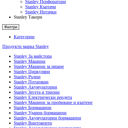
Stanley Перфоратори
Stanley Къртачи
Stanley Нитачки
Stanley Такери
Филтри
Категории
Продукти марка Stanley
Stanley За майстора
Stanley Машини
Stanley Машини за рязане
Stanley Циркуляри
Stanley Ръчни
Stanley Потапящи
Stanley Акумулаторни
Stanley Зегета и триони
Stanley Електрически рендета
Stanley Машини за пробиване и къртене
Stanley Бормашини
Stanley Ударни бормашини
Stanley Акумулаторни бормашини
Stanley Винтоверти