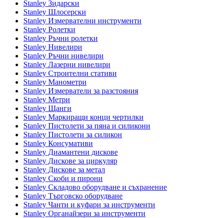
Stanley Зидарски
Stanley Шлосерски
Stanley Измервателни инструменти
Stanley Ролетки
Stanley Ръчни ролетки
Stanley Нивелири
Stanley Ръчни нивелири
Stanley Лазерни нивелири
Stanley Строителни стативи
Stanley Манометри
Stanley Измерватели за разстояния
Stanley Метри
Stanley Щанги
Stanley Маркиращи конци чертилки
Stanley Пистолети за пяна и силикони
Stanley Пистолети за силикон
Stanley Консумативи
Stanley Диамантени дискове
Stanley Дискове за циркуляр
Stanley Дискове за метал
Stanley Скоби и пирони
Stanley Складово оборудване и съхранение
Stanley Търговско оборудване
Stanley Чанти и куфари за инструменти
Stanley Органайзери за инструменти