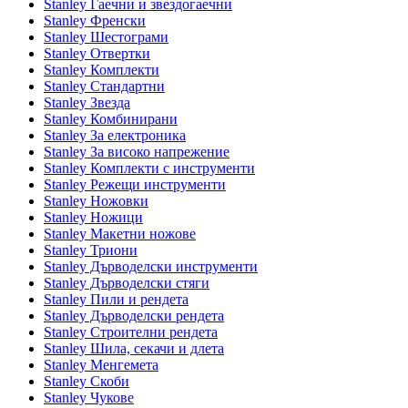
Stanley Гаечни и звездогаечни
Stanley Френски
Stanley Шестограми
Stanley Отвертки
Stanley Комплекти
Stanley Стандартни
Stanley Звезда
Stanley Комбинирани
Stanley За електроника
Stanley За високо напрежение
Stanley Комплекти с инструменти
Stanley Режещи инструменти
Stanley Ножовки
Stanley Ножици
Stanley Макетни ножове
Stanley Триони
Stanley Дърводелски инструменти
Stanley Дърводелски стяги
Stanley Пили и рендета
Stanley Дърводелски рендета
Stanley Строителни рендета
Stanley Шила, секачи и длета
Stanley Менгемета
Stanley Скоби
Stanley Чукове