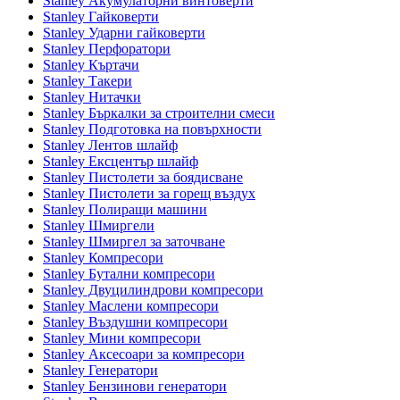
Stanley Акумулаторни винтоверти
Stanley Гайковерти
Stanley Ударни гайковерти
Stanley Перфоратори
Stanley Къртачи
Stanley Такери
Stanley Нитачки
Stanley Бъркалки за строителни смеси
Stanley Подготовка на повърхности
Stanley Лентов шлайф
Stanley Ексцентър шлайф
Stanley Пистолети за боядисване
Stanley Пистолети за горещ въздух
Stanley Полиращи машини
Stanley Шмиргели
Stanley Шмиргел за заточване
Stanley Компресори
Stanley Бутални компресори
Stanley Двуцилиндрови компресори
Stanley Маслени компресори
Stanley Въздушни компресори
Stanley Мини компресори
Stanley Аксесоари за компресори
Stanley Генератори
Stanley Бензинови генератори