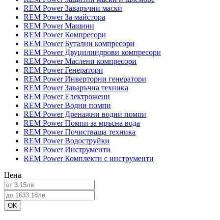
REM Power Заваръчни маски
REM Power За майстора
REM Power Машини
REM Power Компресори
REM Power Бутални компресори
REM Power Двуцилиндрови компресори
REM Power Маслени компресори
REM Power Генератори
REM Power Инверторни генератори
REM Power Заваръчна техника
REM Power Електрожени
REM Power Водни помпи
REM Power Дренажни водни помпи
REM Power Помпи за мръсна вода
REM Power Почистваща техника
REM Power Водоструйки
REM Power Инструменти
REM Power Комплекти с инструменти
Цена