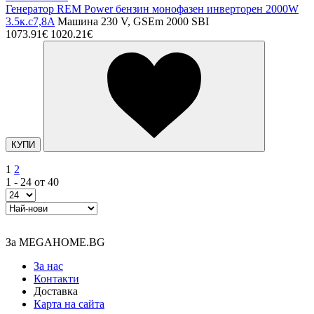
Генератор REM Power бензин монофазен инверторен 2000W
3.5к.с7,8A
Машина 230 V, GSEm 2000 SBI
1073.91€
1020.21€
КУПИ
1
2
1 - 24 от 40
За MEGAHOME.BG
За нас
Контакти
Доставка
Карта на сайта