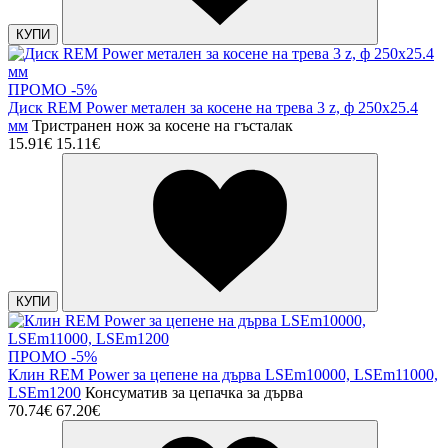
КУПИ
ПРОМО -5%
Диск REM Power метален за косене на трева 3 z, ф 250x25.4
мм
Тристранен нож за косене на гъсталак
15.91€
15.11€
КУПИ
ПРОМО -5%
Клин REM Power за цепене на дърва LSEm10000, LSEm11000,
LSEm1200
Консуматив за цепачка за дърва
70.74€
67.20€