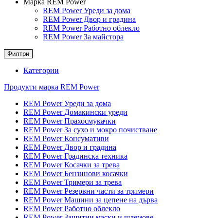
Марка REM Power
REM Power Уреди за дома
REM Power Двор и градина
REM Power Работно облекло
REM Power За майстора
Филтри
Категории
Продукти марка REM Power
REM Power Уреди за дома
REM Power Домакински уреди
REM Power Прахосмукачки
REM Power За сухо и мокро почистване
REM Power Консумативи
REM Power Двор и градина
REM Power Градинска техника
REM Power Косачки за трева
REM Power Бензинови косачки
REM Power Тримери за трева
REM Power Резервни части за тримери
REM Power Машини за цепене на дърва
REM Power Работно облекло
REM Power Защитни маски и шлемове