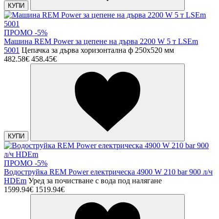
КУПИ
ПРОМО -5%
Машина REM Power за цепене на дърва 2200 W 5 т LSEm
5001
Цепачка за дърва хоризонтална ф 250х520 мм
482.58€
458.45€
КУПИ
ПРОМО -5%
Водоструйка REM Power електрическа 4900 W 210 bar 900 л/ч
HDEm
Уред за почистване с вода под налягане
1599.94€
1519.94€