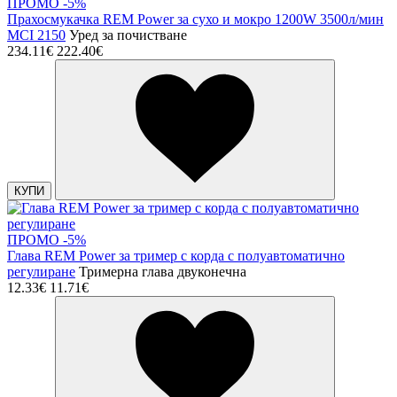
ПРОМО -5%
Прахосмукачка REM Power за сухо и мокро 1200W 3500л/мин
MCI 2150
Уред за почистване
234.11€
222.40€
КУПИ
ПРОМО -5%
Глава REM Power за тример с корда с полуавтоматично
регулиране
Тримерна глава двуконечна
12.33€
11.71€