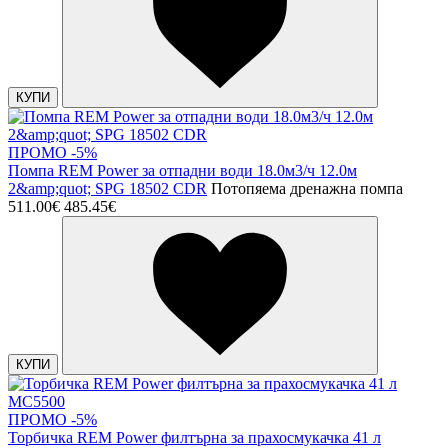
КУПИ
ПРОМО -5%
Помпа REM Power за отпадни води 18.0м3/ч 12.0м
2&amp;quot; SPG 18502 CDR
Потопяема дренажна помпа
511.00€
485.45€
КУПИ
ПРОМО -5%
Торбичка REM Power филтърна за прахосмукачка 41 л