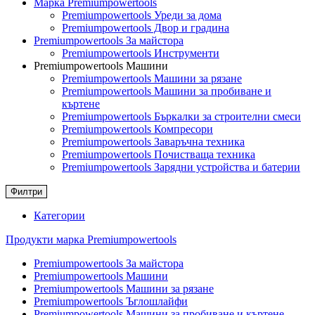
Марка Premiumpowertools
Premiumpowertools Уреди за дома
Premiumpowertools Двор и градина
Premiumpowertools За майстора
Premiumpowertools Инструменти
Premiumpowertools Машини
Premiumpowertools Машини за рязане
Premiumpowertools Машини за пробиване и
къртене
Premiumpowertools Бъркалки за строителни смеси
Premiumpowertools Компресори
Premiumpowertools Заваръчна техника
Premiumpowertools Почистваща техника
Premiumpowertools Зарядни устройства и батерии
Филтри
Категории
Продукти марка Premiumpowertools
Premiumpowertools За майстора
Premiumpowertools Машини
Premiumpowertools Машини за рязане
Premiumpowertools Ъглошлайфи
Premiumpowertools Машини за пробиване и къртене