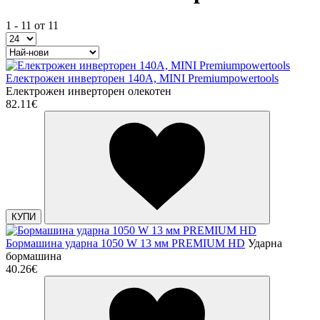
1 - 11 от 11
Електрожен инверторен 140А, MINI Premiumpowertools
Електрожен инверторен олекотен
82.11€
КУПИ
Бормашина ударна 1050 W 13 мм PREMIUM HD
Ударна
бормашина
40.26€