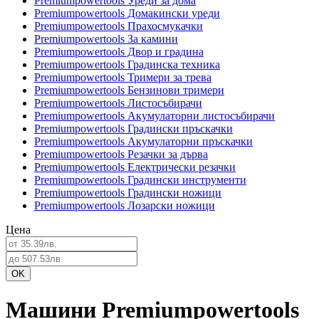
Premiumpowertools Уреди за дома
Premiumpowertools Домакински уреди
Premiumpowertools Прахосмукачки
Premiumpowertools За камини
Premiumpowertools Двор и градина
Premiumpowertools Градинска техника
Premiumpowertools Тримери за трева
Premiumpowertools Бензинови тримери
Premiumpowertools Листосъбирачи
Premiumpowertools Акумулаторни листосъбирачи
Premiumpowertools Градински пръскачки
Premiumpowertools Акумулаторни пръскачки
Premiumpowertools Резачки за дърва
Premiumpowertools Електрически резачки
Premiumpowertools Градински инструменти
Premiumpowertools Градински ножици
Premiumpowertools Лозарски ножици
Цена
Машини Premiumpowertools