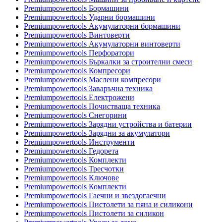
Premiumpowertools Бормашини
Premiumpowertools Ударни бормашини
Premiumpowertools Акумулаторни бормашини
Premiumpowertools Винтоверти
Premiumpowertools Акумулаторни винтоверти
Premiumpowertools Перфоратори
Premiumpowertools Бъркалки за строителни смеси
Premiumpowertools Компресори
Premiumpowertools Маслени компресори
Premiumpowertools Заваръчна техника
Premiumpowertools Електрожени
Premiumpowertools Почистваща техника
Premiumpowertools Снегорини
Premiumpowertools Зарядни устройства и батерии
Premiumpowertools Зарядни за акумулатори
Premiumpowertools Инструменти
Premiumpowertools Гедорета
Premiumpowertools Комплекти
Premiumpowertools Тресчотки
Premiumpowertools Ключове
Premiumpowertools Комплекти
Premiumpowertools Гаечни и звездогаечни
Premiumpowertools Пистолети за пяна и силикони
Premiumpowertools Пистолети за силикон