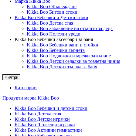
Марка Kikka Boo
Kikka Boo Обзавеждане
Kikka Boo Битови стоки
Kikka Boo Бебешки и Детски стоки
Kikka Boo Детска стая
Kikka Boo Забавление на открито за деца
Kikka Boo Полезни уреди
Kikka Boo Бебешки аксесоари за баня
Kikka Boo Бебешки вани и стойки
Kikka Boo Бебешки гърнета
Kikka Boo Подложки и мрежи за къпане
Kikka Boo Детски седалки за тоалетна чиния
Kikka Boo Детски стъпала за баня
Филтри
Категории
Продукти марка Kikka Boo
Kikka Boo Бебешки и детски стоки
Kikka Boo Детска стая
Kikka Boo Детски играчки
Kikka Boo Люлеещи играчки
Kikka Boo Активни гимнастики
Kikka Boo Бебешки кошари