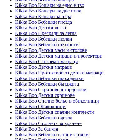
Kikka Boo Кошари на едно ниво
Kikka Boo Кошари на две нива
Kikka Boo Кошари за игра
Kikka Boo Бебешки гнезда
Kikka Boo Детски легла
Kikka Boo Прегради за легла
Kikka Boo Бебешки люлки
Kikka Boo Бебешки шезлонги
Kikka Boo Детски маси и столове
Kikka Boo Детски матраци и протектори
Kikka Boo Сгъваеми матраци
Kikka Boo Детски матраци
Kikka Boo Протектори за детски матраци
Kikka Boo Бебешки проходилки
Kikka Boo Бебешки бънджита
Kikka Boo Скринове и гардероби
Kikka Boo Детски скринове
Kikka Boo Спално бельо и обиколници
Kikka Boo Обиколници
Kikka Boo Детски спални комплекти
Kikka Boo Бебешки одеяла
Kikka Boo Столчета за хранене
Kikka Boo За банята
Kikka Boo Бебешки вани и стойки