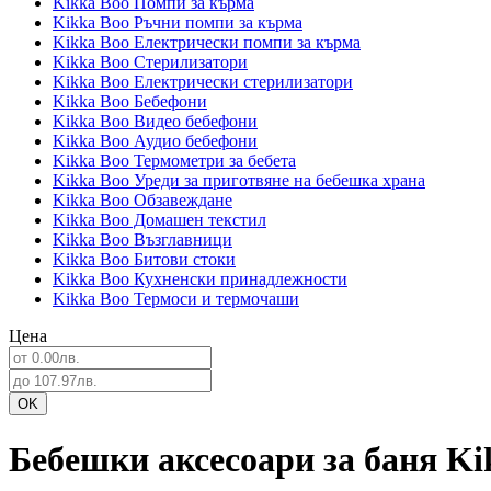
Kikka Boo Помпи за кърма
Kikka Boo Ръчни помпи за кърма
Kikka Boo Електрически помпи за кърма
Kikka Boo Стерилизатори
Kikka Boo Електрически стерилизатори
Kikka Boo Бебефони
Kikka Boo Видео бебефони
Kikka Boo Аудио бебефони
Kikka Boo Термометри за бебета
Kikka Boo Уреди за приготвяне на бебешка храна
Kikka Boo Обзавеждане
Kikka Boo Домашен текстил
Kikka Boo Възглавници
Kikka Boo Битови стоки
Kikka Boo Кухненски принадлежности
Kikka Boo Термоси и термочаши
Цена
Бебешки аксесоари за баня Ki