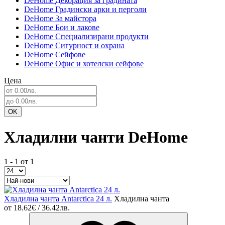
DeHome Декорация за градината
DeHome Градински арки и перголи
DeHome За майстора
DeHome Бои и лакове
DeHome Специализирани продукти
DeHome Сигурност и охрана
DeHome Сейфове
DeHome Офис и хотелски сейфове
Цена
Хладилни чанти DeHome
1 - 1 от 1
Хладилна чанта Antarctica 24 л.
Хладилна чанта
от
18.62€ / 36.42лв.