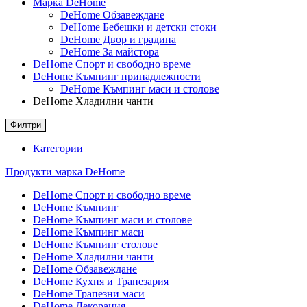
Марка DeHome
DeHome Обзавеждане
DeHome Бебешки и детски стоки
DeHome Двор и градина
DeHome За майстора
DeHome Спорт и свободно време
DeHome Къмпинг принадлежности
DeHome Къмпинг маси и столове
DeHome Хладилни чанти
Филтри
Категории
Продукти марка DeHome
DeHome Спорт и свободно време
DeHome Къмпинг
DeHome Къмпинг маси и столове
DeHome Къмпинг маси
DeHome Къмпинг столове
DeHome Хладилни чанти
DeHome Обзавеждане
DeHome Кухня и Трапезария
DeHome Трапезни маси
DeHome Декорация