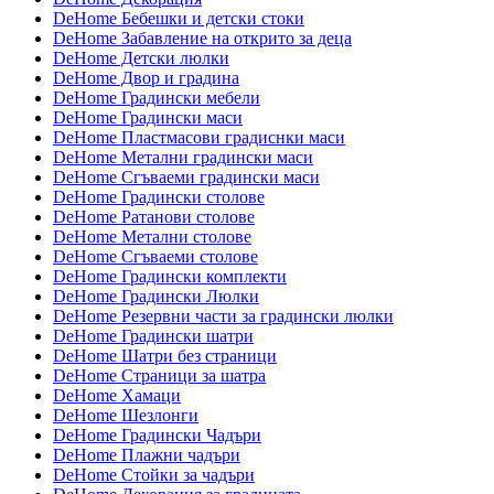
DeHome Бебешки и детски стоки
DeHome Забавление на открито за деца
DeHome Детски люлки
DeHome Двор и градина
DeHome Градински мебели
DeHome Градински маси
DeHome Пластмасови градиснки маси
DeHome Метални градински маси
DeHome Сгъваеми градински маси
DeHome Градински столове
DeHome Ратанови столове
DeHome Метални столове
DeHome Сгъваеми столове
DeHome Градински комплекти
DeHome Градински Люлки
DeHome Резервни части за градински люлки
DeHome Градински шатри
DeHome Шатри без страници
DeHome Страници за шатра
DeHome Хамаци
DeHome Шезлонги
DeHome Градински Чадъри
DeHome Плажни чадъри
DeHome Стойки за чадъри