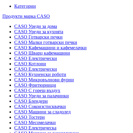
Категории
Продукти марка CASO
CASO Уреди за дома
CASO Уреди за кухнята
CASO Готварски печки
CASO Малки готварски печки
CASO Кафемашини и кафемелачки
CASO Шварц кафемашини
CASO Електрически
CASO Котлони
CASO Електрически
CASO Кухненски роботи
CASO Микровълнови фурни
CASO Фритюрници
CASO С горещ въздух
CASO Уреди за палачинки
CASO Блендери
CASO Сокоизстисквачки
CASO Машини за сладолед
CASO Тостери
CASO Месомелачки
CASO Електрическа