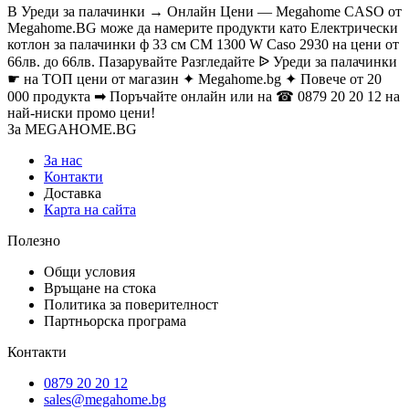
В Уреди за палачинки → Онлайн Цени — Megahome CASO от
Megahome.BG може да намерите продукти като Електрически
котлон за палачинки ф 33 см CM 1300 W Caso 2930 на цени от
66лв. до 66лв. Пазарувайте Разгледайте ᐉ Уреди за палачинки
☛ на ТОП цени от магазин ✦ Megahome.bg ✦ Повече от 20
000 продукта ➡ Поръчайте онлайн или на ☎ 0879 20 20 12 на
най-ниски промо цени!
За MEGAHOME.BG
За нас
Контакти
Доставка
Карта на сайта
Полезно
Общи условия
Връщане на стока
Политика за поверителност
Партньорска програма
Контакти
0879 20 20 12
sales@megahome.bg