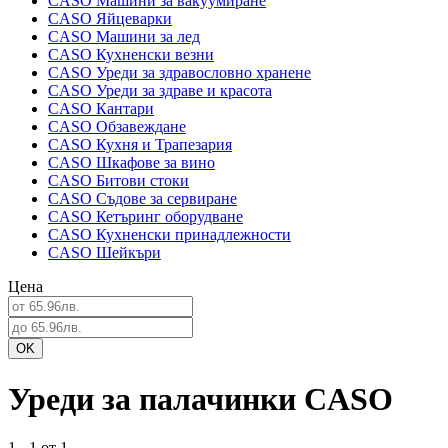
CASO Машини за вакуумиране
CASO Яйцеварки
CASO Машини за лед
CASO Кухненски везни
CASO Уреди за здравословно хранене
CASO Уреди за здраве и красота
CASO Кантари
CASO Обзавеждане
CASO Кухня и Трапезария
CASO Шкафове за вино
CASO Битови стоки
CASO Съдове за сервиране
CASO Кетъринг оборудване
CASO Кухненски принадлежности
CASO Шейкъри
Цена
Уреди за палачинки CASO
1 - 1 от 1