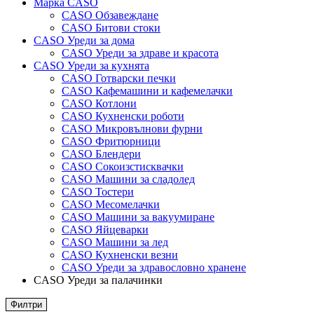
Марка CASO
CASO Обзавеждане
CASO Битови стоки
CASO Уреди за дома
CASO Уреди за здраве и красота
CASO Уреди за кухнята
CASO Готварски печки
CASO Кафемашини и кафемелачки
CASO Котлони
CASO Кухненски роботи
CASO Микровълнови фурни
CASO Фритюрници
CASO Блендери
CASO Сокоизстисквачки
CASO Машини за сладолед
CASO Тостери
CASO Месомелачки
CASO Машини за вакуумиране
CASO Яйцеварки
CASO Машини за лед
CASO Кухненски везни
CASO Уреди за здравословно хранене
CASO Уреди за палачинки
Филтри