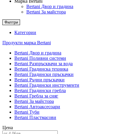
Марка Bertani
Bertani Двор и градина
Bertani За майстора
Филтри
Категории
Продукти марка Bertani
Bertani Двор и градина
Bertani Поливни системи
Bertani Разпръсквачи за вода
Bertani Градинска техника
Bertani Градински пръскачки
Bertani Ръчни пръскачки
Bertani Градински инструменти
Bertani Градински гребла
Bertani Гребла за сняг
Bertani За майстора
Bertani Автоаксесоари
Bertani Туби
Bertani Пластмасови
Цена