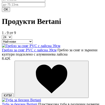
Продукти Bertani
1 - 9 от 9
Гребло за сняг PVC с лайсна 39см
Гребло за сняг и зърнени
култури подсилено с алуминиева лайсна
8.42€
КУПИ
Туба за бензин Bertani
Пластмасова туба в различни размери