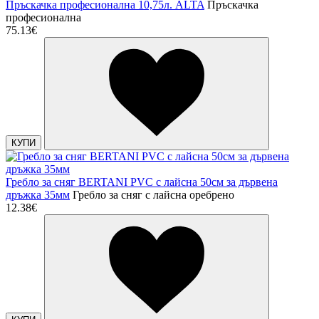
Пръскачка професионална 10,75л. ALTA
Пръскачка
професионална
75.13€
КУПИ
Гребло за сняг BERTANI PVC с лайсна 50см за дървена
дръжка 35мм
Гребло за сняг с лайсна оребрено
12.38€