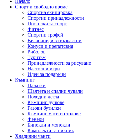
Начало
Спорт и свободно време
Спортна екипировка
Спортни принадлежности
Постелки за спорт
Фитнес
Спортни трофей
Велосипеди за възрастни
Конуси и препятсвия
Риболов
Туризъм
Принадлежности за рисуване
Настолни игри
Идеи за подаръци
Къмпинг
Палатки
Шалтета и спални чували
Походни легла
Къмпинг душове
Газови бутилки
Къмпинг маси и столове
Фенери
Бинокли и монокли
Комплекти за пикник
Хладилни чанти