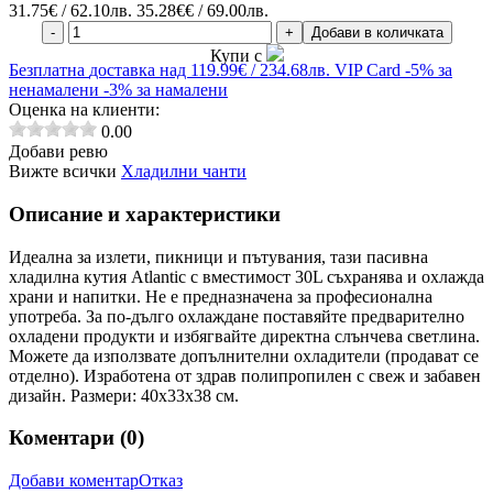
31.75
€ / 62.10лв.
35.28€€ / 69.00лв.
-
+
Добави в количката
Купи с
Безплатна
доставка над 119.99€ / 234.68лв.
VIP Card
-5% за
ненамалени
-3% за намалени
Оценка на клиенти:
0.00
Добави ревю
Вижте всички
Хладилни чанти
Описание и характеристики
Идеална за излети, пикници и пътувания, тази пасивна
хладилна кутия Atlantic с вместимост 30L съхранява и охлажда
храни и напитки. Не е предназначена за професионална
употреба. За по-дълго охлаждане поставяйте предварително
охладени продукти и избягвайте директна слънчева светлина.
Можете да използвате допълнителни охладители (продават се
отделно). Изработена от здрав полипропилен с свеж и забавен
дизайн. Размери: 40x33x38 см.
Коментари (
0
)
Добави коментар
Отказ