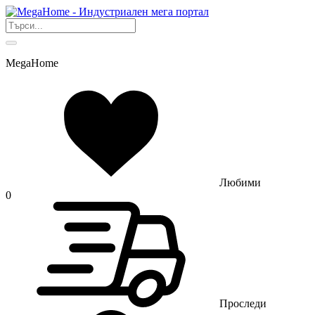
MegaHome
Любими
0
Проследи