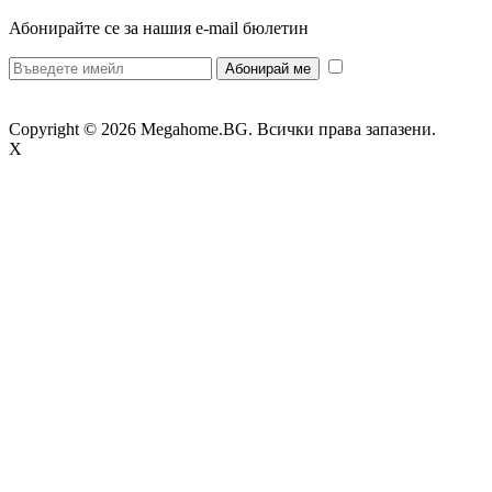
Абонирайте се за нашия e-mail бюлетин
* Желая да
получавам бюлетин и се съгласявам предоставените от мен данни да се
обработват за целите на изпращане на бюлетин.
Copyright © 2026 Megahome.BG. Всички права запазени.
X